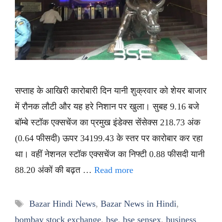
सप्ताह के आखिरी कारोबारी दिन यानी शुक्रवार को शेयर बाजार
में रौनक लौटी और यह हरे निशान पर खुला। सुबह 9.16 बजे
बॉम्बे स्टॉक एक्सचेंज का प्रमुख इंडेक्स सेंसेक्स 218.73 अंक
(0.64 फीसदी) ऊपर 34199.43 के स्तर पर कारोबार कर रहा
था। वहीं नेशनल स्टॉक एक्सचेंज का निफ्टी 0.88 फीसदी यानी
88.20 अंकों की बढ़त …
Read more
Tags
Bazar Hindi News
,
Bazar News in Hindi
,
bombay stock exchange
,
bse
,
bse sensex
,
business