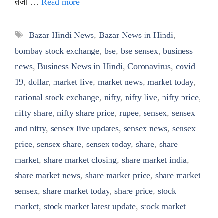
तेजी …
Read more
Tags
Bazar Hindi News
,
Bazar News in Hindi
,
bombay stock exchange
,
bse
,
bse sensex
,
business
news
,
Business News in Hindi
,
Coronavirus
,
covid
19
,
dollar
,
market live
,
market news
,
market today
,
national stock exchange
,
nifty
,
nifty live
,
nifty price
,
nifty share
,
nifty share price
,
rupee
,
sensex
,
sensex
and nifty
,
sensex live updates
,
sensex news
,
sensex
price
,
sensex share
,
sensex today
,
share
,
share
market
,
share market closing
,
share market india
,
share market news
,
share market price
,
share market
sensex
,
share market today
,
share price
,
stock
market
,
stock market latest update
,
stock market