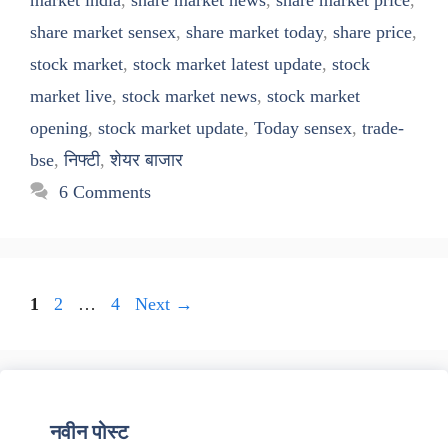
market india
,
share market news
,
share market price
,
share market sensex
,
share market today
,
share price
,
stock market
,
stock market latest update
,
stock
market live
,
stock market news
,
stock market
opening
,
stock market update
,
Today sensex
,
trade-
bse
,
निफ्टी
,
शेयर बाजार
6 Comments
Page
Page
Page
1
2
…
4
Next
→
नवीन पोस्ट