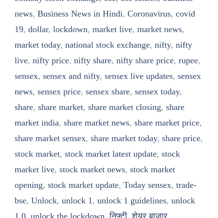
news
,
Business News in Hindi
,
Coronavirus
,
covid
19
,
dollar
,
lockdown
,
market live
,
market news
,
market today
,
national stock exchange
,
nifty
,
nifty
live
,
nifty price
,
nifty share
,
nifty share price
,
rupee
,
sensex
,
sensex and nifty
,
sensex live updates
,
sensex
news
,
sensex price
,
sensex share
,
sensex today
,
share
,
share market
,
share market closing
,
share
market india
,
share market news
,
share market price
,
share market sensex
,
share market today
,
share price
,
stock market
,
stock market latest update
,
stock
market live
,
stock market news
,
stock market
opening
,
stock market update
,
Today sensex
,
trade-
bse
,
Unlock
,
unlock 1
,
unlock 1 guidelines
,
unlock
1.0
,
unlock the lockdown
,
निफ्टी
,
शेयर बाजार