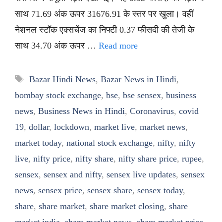
साथ 71.69 अंक ऊपर 31676.91 के स्तर पर खुला। वहीं
नेशनल स्टॉक एक्सचेंज का निफ्टी 0.37 फीसदी की तेजी के
साथ 34.70 अंक ऊपर …
Read more
Tags
Bazar Hindi News
,
Bazar News in Hindi
,
bombay stock exchange
,
bse
,
bse sensex
,
business
news
,
Business News in Hindi
,
Coronavirus
,
covid
19
,
dollar
,
lockdown
,
market live
,
market news
,
market today
,
national stock exchange
,
nifty
,
nifty
live
,
nifty price
,
nifty share
,
nifty share price
,
rupee
,
sensex
,
sensex and nifty
,
sensex live updates
,
sensex
news
,
sensex price
,
sensex share
,
sensex today
,
share
,
share market
,
share market closing
,
share