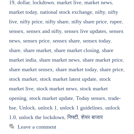
19
,
dollar
,
lockdown
,
market live
,
market news
,
market today
,
national stock exchange
,
nifty
,
nifty
live
,
nifty price
,
nifty share
,
nifty share price
,
rupee
,
sensex
,
sensex and nifty
,
sensex live updates
,
sensex
news
,
sensex price
,
sensex share
,
sensex today
,
share
,
share market
,
share market closing
,
share
market india
,
share market news
,
share market price
,
share market sensex
,
share market today
,
share price
,
stock market
,
stock market latest update
,
stock
market live
,
stock market news
,
stock market
opening
,
stock market update
,
Today sensex
,
trade-
bse
,
Unlock
,
unlock 1
,
unlock 1 guidelines
,
unlock
1.0
,
unlock the lockdown
,
निफ्टी
,
शेयर बाजार
Leave a comment