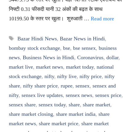
निफ्टी 0.31 फीसदी यानी 32 अंकों की बढ़त के साथ
10199.50 के स्तर पर खुला। शुरुआती …
Read more
Tags
Bazar Hindi News
,
Bazar News in Hindi
,
bombay stock exchange
,
bse
,
bse sensex
,
business
news
,
Business News in Hindi
,
Coronavirus
,
dollar
,
market live
,
market news
,
market today
,
national
stock exchange
,
nifty
,
nifty live
,
nifty price
,
nifty
share
,
nifty share price
,
rupee
,
sensex
,
sensex and
nifty
,
sensex live updates
,
sensex news
,
sensex price
,
sensex share
,
sensex today
,
share
,
share market
,
share market closing
,
share market india
,
share
market news
,
share market price
,
share market