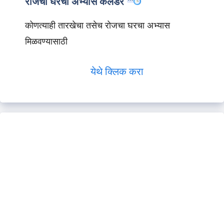
रोजचा घरचा अभ्यास कॅलेंडर
कोणत्याही तारखेचा तसेच रोजचा घरचा अभ्यास
मिळवण्यासाठी
येथे क्लिक करा