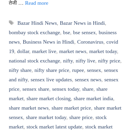
तेजी …
Read more
Tags
Bazar Hindi News
,
Bazar News in Hindi
,
bombay stock exchange
,
bse
,
bse sensex
,
business
news
,
Business News in Hindi
,
Coronavirus
,
covid
19
,
dollar
,
market live
,
market news
,
market today
,
national stock exchange
,
nifty
,
nifty live
,
nifty price
,
nifty share
,
nifty share price
,
rupee
,
sensex
,
sensex
and nifty
,
sensex live updates
,
sensex news
,
sensex
price
,
sensex share
,
sensex today
,
share
,
share
market
,
share market closing
,
share market india
,
share market news
,
share market price
,
share market
sensex
,
share market today
,
share price
,
stock
market
,
stock market latest update
,
stock market