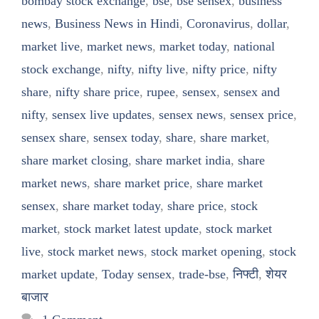
bombay stock exchange
,
bse
,
bse sensex
,
business
news
,
Business News in Hindi
,
Coronavirus
,
dollar
,
market live
,
market news
,
market today
,
national
stock exchange
,
nifty
,
nifty live
,
nifty price
,
nifty
share
,
nifty share price
,
rupee
,
sensex
,
sensex and
nifty
,
sensex live updates
,
sensex news
,
sensex price
,
sensex share
,
sensex today
,
share
,
share market
,
share market closing
,
share market india
,
share
market news
,
share market price
,
share market
sensex
,
share market today
,
share price
,
stock
market
,
stock market latest update
,
stock market
live
,
stock market news
,
stock market opening
,
stock
market update
,
Today sensex
,
trade-bse
,
निफ्टी
,
शेयर
बाजार