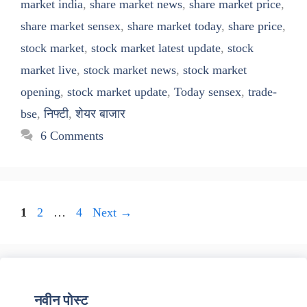
market india
,
share market news
,
share market price
,
share market sensex
,
share market today
,
share price
,
stock market
,
stock market latest update
,
stock
market live
,
stock market news
,
stock market
opening
,
stock market update
,
Today sensex
,
trade-
bse
,
निफ्टी
,
शेयर बाजार
6 Comments
Page
Page
Page
1
2
…
4
Next
→
नवीन पोस्ट