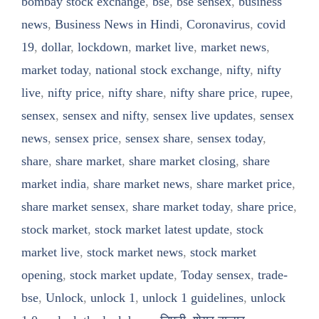
bombay stock exchange
,
bse
,
bse sensex
,
business
news
,
Business News in Hindi
,
Coronavirus
,
covid
19
,
dollar
,
lockdown
,
market live
,
market news
,
market today
,
national stock exchange
,
nifty
,
nifty
live
,
nifty price
,
nifty share
,
nifty share price
,
rupee
,
sensex
,
sensex and nifty
,
sensex live updates
,
sensex
news
,
sensex price
,
sensex share
,
sensex today
,
share
,
share market
,
share market closing
,
share
market india
,
share market news
,
share market price
,
share market sensex
,
share market today
,
share price
,
stock market
,
stock market latest update
,
stock
market live
,
stock market news
,
stock market
opening
,
stock market update
,
Today sensex
,
trade-
bse
,
Unlock
,
unlock 1
,
unlock 1 guidelines
,
unlock