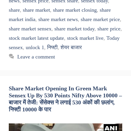
news
,
sensex price
,
sensex share
,
sensex today
,
share
,
share market
,
share market closing
,
share
market india
,
share market news
,
share market price
,
share market sensex
,
share market today
,
share price
,
stock market latest update
,
stock market live
,
Today
sensex
,
unlock 1
,
निफ्टी
,
शेयर बाजार
Leave a comment
Share Market Opening In Green Mark
Sensex Up By 530 Points Nifty Above 10000 –
बाजार में तेजी: सेंसेक्स ने लगाई 530 अंकों की छलांग,
निफ्टी 10000 के पार