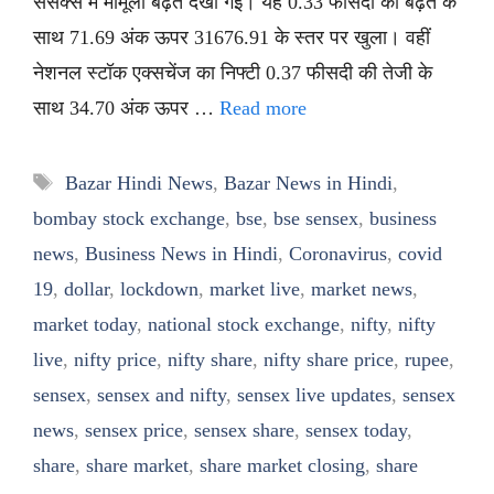
सेंसेक्स में मामूली बढ़त देखी गई। यह 0.33 फीसदी की बढ़त के
साथ 71.69 अंक ऊपर 31676.91 के स्तर पर खुला। वहीं
नेशनल स्टॉक एक्सचेंज का निफ्टी 0.37 फीसदी की तेजी के
साथ 34.70 अंक ऊपर …
Read more
Tags
Bazar Hindi News
,
Bazar News in Hindi
,
bombay stock exchange
,
bse
,
bse sensex
,
business
news
,
Business News in Hindi
,
Coronavirus
,
covid
19
,
dollar
,
lockdown
,
market live
,
market news
,
market today
,
national stock exchange
,
nifty
,
nifty
live
,
nifty price
,
nifty share
,
nifty share price
,
rupee
,
sensex
,
sensex and nifty
,
sensex live updates
,
sensex
news
,
sensex price
,
sensex share
,
sensex today
,
share
,
share market
,
share market closing
,
share