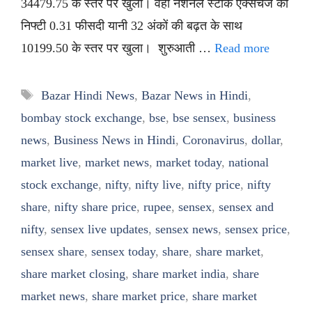
34479.75 के स्तर पर खुला। वहीं नेशनल स्टॉक एक्सचेंज का
निफ्टी 0.31 फीसदी यानी 32 अंकों की बढ़त के साथ
10199.50 के स्तर पर खुला। शुरुआती …
Read more
Tags
Bazar Hindi News
,
Bazar News in Hindi
,
bombay stock exchange
,
bse
,
bse sensex
,
business
news
,
Business News in Hindi
,
Coronavirus
,
dollar
,
market live
,
market news
,
market today
,
national
stock exchange
,
nifty
,
nifty live
,
nifty price
,
nifty
share
,
nifty share price
,
rupee
,
sensex
,
sensex and
nifty
,
sensex live updates
,
sensex news
,
sensex price
,
sensex share
,
sensex today
,
share
,
share market
,
share market closing
,
share market india
,
share
market news
,
share market price
,
share market