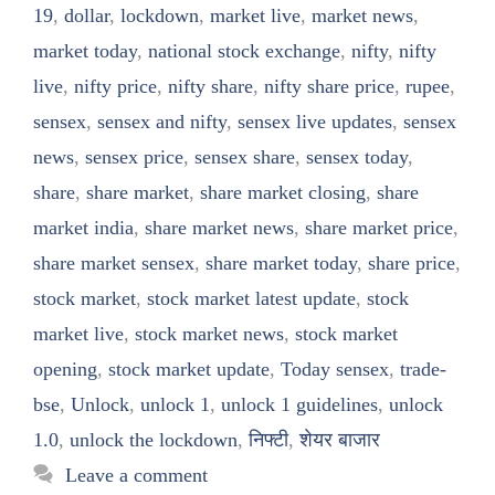
19
,
dollar
,
lockdown
,
market live
,
market news
,
market today
,
national stock exchange
,
nifty
,
nifty
live
,
nifty price
,
nifty share
,
nifty share price
,
rupee
,
sensex
,
sensex and nifty
,
sensex live updates
,
sensex
news
,
sensex price
,
sensex share
,
sensex today
,
share
,
share market
,
share market closing
,
share
market india
,
share market news
,
share market price
,
share market sensex
,
share market today
,
share price
,
stock market
,
stock market latest update
,
stock
market live
,
stock market news
,
stock market
opening
,
stock market update
,
Today sensex
,
trade-
bse
,
Unlock
,
unlock 1
,
unlock 1 guidelines
,
unlock
1.0
,
unlock the lockdown
,
निफ्टी
,
शेयर बाजार
Leave a comment