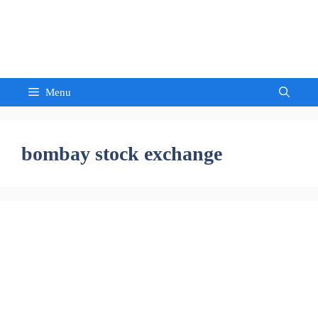
Skip
to
Sandeep Waghmore
content
Menu
bombay stock exchange