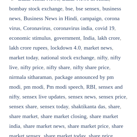
bombay stock exchange
,
bse
,
bse sensex
,
business
news
,
Business News in Hindi
,
campaign
,
corona
virus
,
Coronavirus
,
coronavirus india
,
covid 19
,
economic stimulus
,
government
,
India
,
lakh crore
,
lakh crore rupees
,
lockdown 4.0
,
market news
,
market today
,
national stock exchange
,
nifty
,
nifty
live
,
nifty price
,
nifty share
,
nifty share price
,
nirmala sitharaman
,
package announced by pm
modi
,
pm modi
,
Pm modi speech
,
RBI
,
sensex and
nifty
,
sensex live updates
,
sensex news
,
sensex price
,
sensex share
,
sensex today
,
shaktikanta das
,
share
,
share market
,
share market closing
,
share market
india
,
share market news
,
share market price
,
share
market sensex
,
share market today
,
share price
,