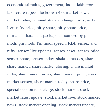
economic stimulus
,
government
,
India
,
lakh crore
,
lakh crore rupees
,
lockdown 4.0
,
market news
,
market today
,
national stock exchange
,
nifty
,
nifty
live
,
nifty price
,
nifty share
,
nifty share price
,
nirmala sitharaman
,
package announced by pm
modi
,
pm modi
,
Pm modi speech
,
RBI
,
sensex and
nifty
,
sensex live updates
,
sensex news
,
sensex price
,
sensex share
,
sensex today
,
shaktikanta das
,
share
,
share market
,
share market closing
,
share market
india
,
share market news
,
share market price
,
share
market sensex
,
share market today
,
share price
,
special economic package
,
stock market
,
stock
market latest update
,
stock market live
,
stock market
news
,
stock market opening
,
stock market update
,