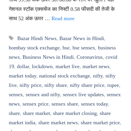
नेशनल स्टॉक एक्सचेंज का निफ्टी 0.58 फीसदी की तेजी के
साथ 52 अंक ऊपर …
Read more
Tags
Bazar Hindi News
,
Bazar News in Hindi
,
bombay stock exchange
,
bse
,
bse sensex
,
business
news
,
Business News in Hindi
,
Coronavirus
,
covid
19
,
dollar
,
lockdown
,
market live
,
market news
,
market today
,
national stock exchange
,
nifty
,
nifty
live
,
nifty price
,
nifty share
,
nifty share price
,
rupee
,
sensex
,
sensex and nifty
,
sensex live updates
,
sensex
news
,
sensex price
,
sensex share
,
sensex today
,
share
,
share market
,
share market closing
,
share
market india
,
share market news
,
share market price
,