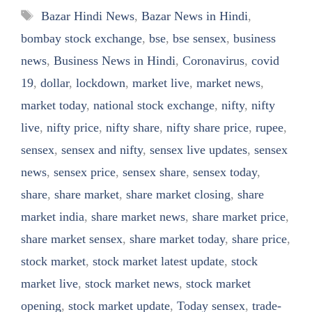
Tags
Bazar Hindi News
,
Bazar News in Hindi
,
bombay stock exchange
,
bse
,
bse sensex
,
business
news
,
Business News in Hindi
,
Coronavirus
,
covid
19
,
dollar
,
lockdown
,
market live
,
market news
,
market today
,
national stock exchange
,
nifty
,
nifty
live
,
nifty price
,
nifty share
,
nifty share price
,
rupee
,
sensex
,
sensex and nifty
,
sensex live updates
,
sensex
news
,
sensex price
,
sensex share
,
sensex today
,
share
,
share market
,
share market closing
,
share
market india
,
share market news
,
share market price
,
share market sensex
,
share market today
,
share price
,
stock market
,
stock market latest update
,
stock
market live
,
stock market news
,
stock market
opening
,
stock market update
,
Today sensex
,
trade-