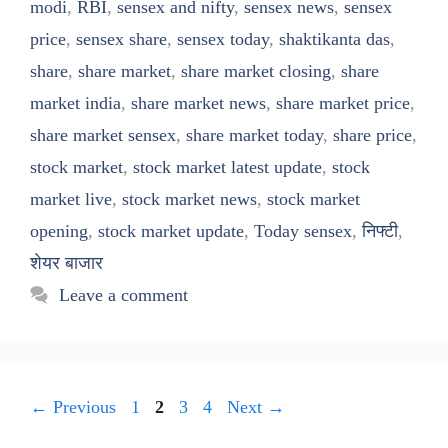
modi
,
RBI
,
sensex and nifty
,
sensex news
,
sensex
price
,
sensex share
,
sensex today
,
shaktikanta das
,
share
,
share market
,
share market closing
,
share
market india
,
share market news
,
share market price
,
share market sensex
,
share market today
,
share price
,
stock market
,
stock market latest update
,
stock
market live
,
stock market news
,
stock market
opening
,
stock market update
,
Today sensex
,
निफ्टी
,
शेयर बाजार
Leave a comment
Page
Page
Page
Page
←
Previous
1
2
3
4
Next
→