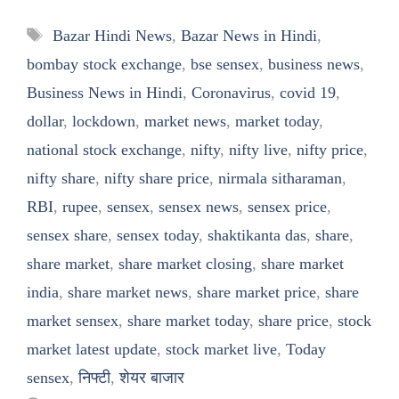
Tags
Bazar Hindi News
,
Bazar News in Hindi
,
bombay stock exchange
,
bse sensex
,
business news
,
Business News in Hindi
,
Coronavirus
,
covid 19
,
dollar
,
lockdown
,
market news
,
market today
,
national stock exchange
,
nifty
,
nifty live
,
nifty price
,
nifty share
,
nifty share price
,
nirmala sitharaman
,
RBI
,
rupee
,
sensex
,
sensex news
,
sensex price
,
sensex share
,
sensex today
,
shaktikanta das
,
share
,
share market
,
share market closing
,
share market
india
,
share market news
,
share market price
,
share
market sensex
,
share market today
,
share price
,
stock
market latest update
,
stock market live
,
Today
sensex
,
निफ्टी
,
शेयर बाजार