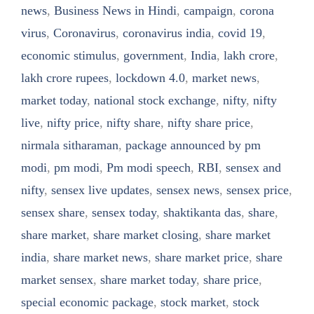
news
,
Business News in Hindi
,
campaign
,
corona
virus
,
Coronavirus
,
coronavirus india
,
covid 19
,
economic stimulus
,
government
,
India
,
lakh crore
,
lakh crore rupees
,
lockdown 4.0
,
market news
,
market today
,
national stock exchange
,
nifty
,
nifty
live
,
nifty price
,
nifty share
,
nifty share price
,
nirmala sitharaman
,
package announced by pm
modi
,
pm modi
,
Pm modi speech
,
RBI
,
sensex and
nifty
,
sensex live updates
,
sensex news
,
sensex price
,
sensex share
,
sensex today
,
shaktikanta das
,
share
,
share market
,
share market closing
,
share market
india
,
share market news
,
share market price
,
share
market sensex
,
share market today
,
share price
,
special economic package
,
stock market
,
stock