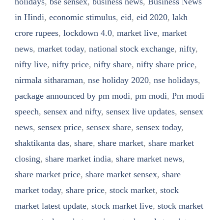
holidays
,
bse sensex
,
business news
,
Business News
in Hindi
,
economic stimulus
,
eid
,
eid 2020
,
lakh
crore rupees
,
lockdown 4.0
,
market live
,
market
news
,
market today
,
national stock exchange
,
nifty
,
nifty live
,
nifty price
,
nifty share
,
nifty share price
,
nirmala sitharaman
,
nse holiday 2020
,
nse holidays
,
package announced by pm modi
,
pm modi
,
Pm modi
speech
,
sensex and nifty
,
sensex live updates
,
sensex
news
,
sensex price
,
sensex share
,
sensex today
,
shaktikanta das
,
share
,
share market
,
share market
closing
,
share market india
,
share market news
,
share market price
,
share market sensex
,
share
market today
,
share price
,
stock market
,
stock
market latest update
,
stock market live
,
stock market