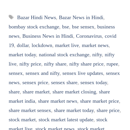
Tags
Bazar Hindi News
,
Bazar News in Hindi
,
bombay stock exchange
,
bse
,
bse sensex
,
business
news
,
Business News in Hindi
,
Coronavirus
,
covid
19
,
dollar
,
lockdown
,
market live
,
market news
,
market today
,
national stock exchange
,
nifty
,
nifty
live
,
nifty price
,
nifty share
,
nifty share price
,
rupee
,
sensex
,
sensex and nifty
,
sensex live updates
,
sensex
news
,
sensex price
,
sensex share
,
sensex today
,
share
,
share market
,
share market closing
,
share
market india
,
share market news
,
share market price
,
share market sensex
,
share market today
,
share price
,
stock market
,
stock market latest update
,
stock
market live
,
stock market news
,
stock market