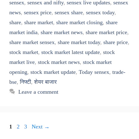
sensex
,
sensex and nifty
,
sensex live updates
,
sensex
news
,
sensex price
,
sensex share
,
sensex today
,
share
,
share market
,
share market closing
,
share
market india
,
share market news
,
share market price
,
share market sensex
,
share market today
,
share price
,
stock market
,
stock market latest update
,
stock
market live
,
stock market news
,
stock market
opening
,
stock market update
,
Today sensex
,
trade-
bse
,
निफ्टी
,
शेयर बाजार
Leave a comment
Page
Page
Page
1
2
3
Next
→