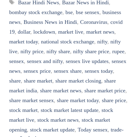
Tags
Bazar Hindi News
,
Bazar News in Hindi
,
bombay stock exchange
,
bse
,
bse sensex
,
business
news
,
Business News in Hindi
,
Coronavirus
,
covid
19
,
dollar
,
lockdown
,
market live
,
market news
,
market today
,
national stock exchange
,
nifty
,
nifty
live
,
nifty price
,
nifty share
,
nifty share price
,
rupee
,
sensex
,
sensex and nifty
,
sensex live updates
,
sensex
news
,
sensex price
,
sensex share
,
sensex today
,
share
,
share market
,
share market closing
,
share
market india
,
share market news
,
share market price
,
share market sensex
,
share market today
,
share price
,
stock market
,
stock market latest update
,
stock
market live
,
stock market news
,
stock market
opening
,
stock market update
,
Today sensex
,
trade-