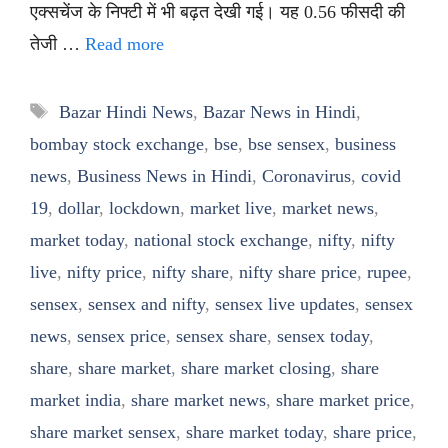
एक्सचेंज के निफ्टी में भी बढ़त देखी गई। यह 0.56 फीसदी की
तेजी …
Read more
Tags
Bazar Hindi News
,
Bazar News in Hindi
,
bombay stock exchange
,
bse
,
bse sensex
,
business
news
,
Business News in Hindi
,
Coronavirus
,
covid
19
,
dollar
,
lockdown
,
market live
,
market news
,
market today
,
national stock exchange
,
nifty
,
nifty
live
,
nifty price
,
nifty share
,
nifty share price
,
rupee
,
sensex
,
sensex and nifty
,
sensex live updates
,
sensex
news
,
sensex price
,
sensex share
,
sensex today
,
share
,
share market
,
share market closing
,
share
market india
,
share market news
,
share market price
,
share market sensex
,
share market today
,
share price
,