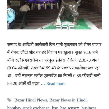
सप्ताह के आखिरी कारोबारी दिन यानी शुक्रवार को शेयर बाजार
में रौनक लौटी और यह हरे निशान पर खुला। सुबह 9.16 बजे
बॉम्बे स्टॉक एक्सचेंज का प्रमुख इंडेक्स सेंसेक्स 218.73 अंक
(0.64 फीसदी) ऊपर 34199.43 के स्तर पर कारोबार कर रहा
था। वहीं नेशनल स्टॉक एक्सचेंज का निफ्टी 0.88 फीसदी यानी
88.20 अंकों की बढ़त …
Read more
Tags
Bazar Hindi News
,
Bazar News in Hindi
,
bombay stock exchange
,
bse
,
bse sensex
,
business