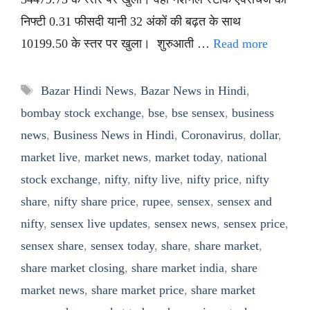
निफ्टी 0.31 फीसदी यानी 32 अंकों की बढ़त के साथ
10199.50 के स्तर पर खुला। शुरुआती …
Read more
Tags
Bazar Hindi News
,
Bazar News in Hindi
,
bombay stock exchange
,
bse
,
bse sensex
,
business
news
,
Business News in Hindi
,
Coronavirus
,
dollar
,
market live
,
market news
,
market today
,
national
stock exchange
,
nifty
,
nifty live
,
nifty price
,
nifty
share
,
nifty share price
,
rupee
,
sensex
,
sensex and
nifty
,
sensex live updates
,
sensex news
,
sensex price
,
sensex share
,
sensex today
,
share
,
share market
,
share market closing
,
share market india
,
share
market news
,
share market price
,
share market