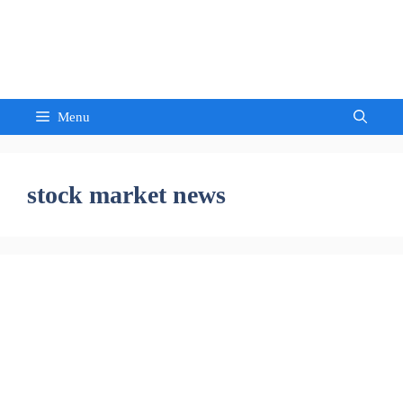
Skip
to
Sandeep Waghmore
content
Menu
stock market news