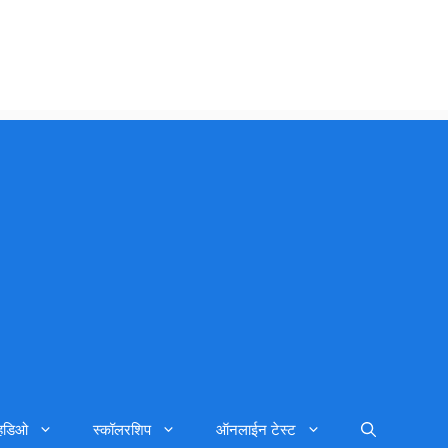
्हिडिओ
स्कॉलरशिप
ऑनलाईन टेस्ट