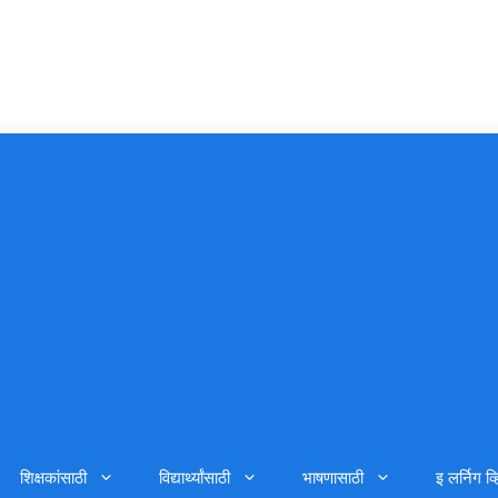
शिक्षकांसाठी
विद्यार्थ्यांसाठी
भाषणासाठी
इ लर्निग व