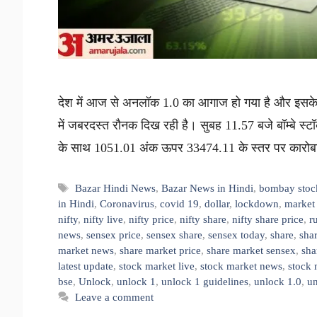
देश में आज से अनलॉक 1.0 का आगाज हो गया है और इसके 
में जबरदस्त रौनक दिख रही है। सुबह 11.57 बजे बॉम्बे स्टॉ
के साथ 1051.01 अंक ऊपर 33474.11 के स्तर पर कार
Tags
Bazar Hindi News
,
Bazar News in Hindi
,
bombay stoc
in Hindi
,
Coronavirus
,
covid 19
,
dollar
,
lockdown
,
market 
nifty
,
nifty live
,
nifty price
,
nifty share
,
nifty share price
,
r
news
,
sensex price
,
sensex share
,
sensex today
,
share
,
sha
market news
,
share market price
,
share market sensex
,
sha
latest update
,
stock market live
,
stock market news
,
stock 
bse
,
Unlock
,
unlock 1
,
unlock 1 guidelines
,
unlock 1.0
,
un
Leave a comment