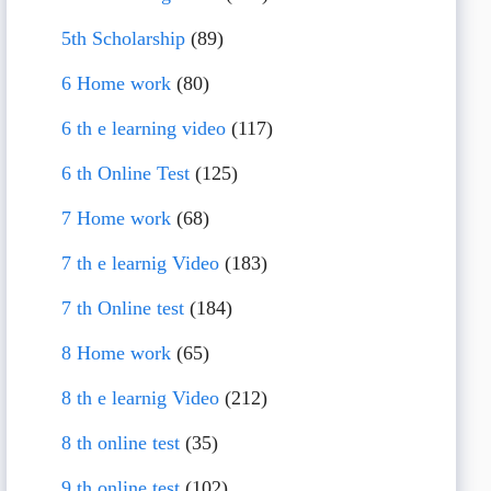
5th Scholarship
(89)
6 Home work
(80)
6 th e learning video
(117)
6 th Online Test
(125)
7 Home work
(68)
7 th e learnig Video
(183)
7 th Online test
(184)
8 Home work
(65)
8 th e learnig Video
(212)
8 th online test
(35)
9 th online test
(102)