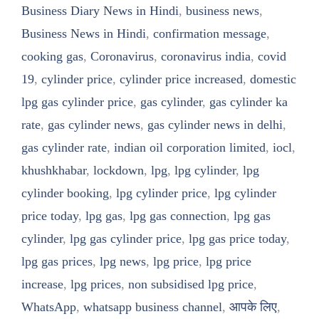
Business Diary News in Hindi
,
business news
,
Business News in Hindi
,
confirmation message
,
cooking gas
,
Coronavirus
,
coronavirus india
,
covid
19
,
cylinder price
,
cylinder price increased
,
domestic
lpg gas cylinder price
,
gas cylinder
,
gas cylinder ka
rate
,
gas cylinder news
,
gas cylinder news in delhi
,
gas cylinder rate
,
indian oil corporation limited
,
iocl
,
khushkhabar
,
lockdown
,
lpg
,
lpg cylinder
,
lpg
cylinder booking
,
lpg cylinder price
,
lpg cylinder
price today
,
lpg gas
,
lpg gas connection
,
lpg gas
cylinder
,
lpg gas cylinder price
,
lpg gas price today
,
lpg gas prices
,
lpg news
,
lpg price
,
lpg price
increase
,
lpg prices
,
non subsidised lpg price
,
WhatsApp
,
whatsapp business channel
,
आपके लिए
,