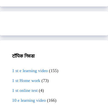
टॉपिक निवडा
1 st e learning video
(155)
1 st Home work
(73)
1 st online test
(4)
10 e learning video
(166)