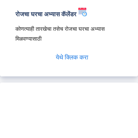
रोजचा घरचा अभ्यास कॅलेंडर
कोणत्याही तारखेचा तसेच रोजचा घरचा अभ्यास
मिळवण्यासाठी
येथे क्लिक करा