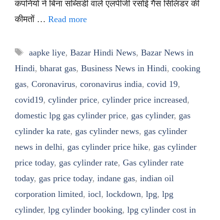
कंपनियों ने बिना सब्सिडी वाले एलपीजी रसोई गैस सिलिंडर की
कीमतों …
Read more
Tags
aapke liye
,
Bazar Hindi News
,
Bazar News in
Hindi
,
bharat gas
,
Business News in Hindi
,
cooking
gas
,
Coronavirus
,
coronavirus india
,
covid 19
,
covid19
,
cylinder price
,
cylinder price increased
,
domestic lpg gas cylinder price
,
gas cylinder
,
gas
cylinder ka rate
,
gas cylinder news
,
gas cylinder
news in delhi
,
gas cylinder price hike
,
gas cylinder
price today
,
gas cylinder rate
,
Gas cylinder rate
today
,
gas price today
,
indane gas
,
indian oil
corporation limited
,
iocl
,
lockdown
,
lpg
,
lpg
cylinder
,
lpg cylinder booking
,
lpg cylinder cost in