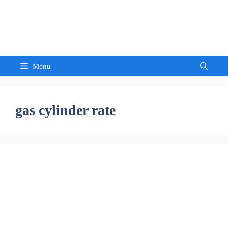
Skip
to
Sandeep Waghmore
content
Menu
gas cylinder rate