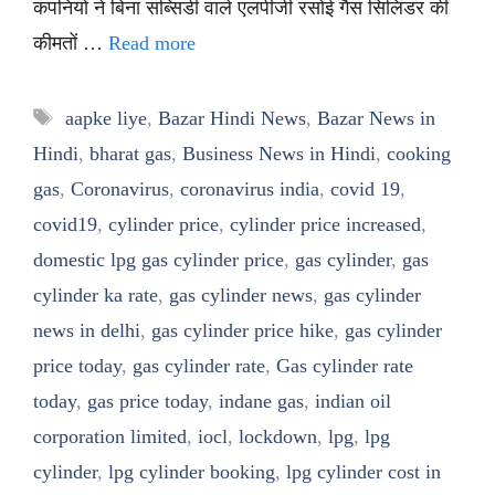
कंपनियों ने बिना सब्सिडी वाले एलपीजी रसोई गैस सिलिंडर की
कीमतों …
Read more
Tags
aapke liye
,
Bazar Hindi News
,
Bazar News in
Hindi
,
bharat gas
,
Business News in Hindi
,
cooking
gas
,
Coronavirus
,
coronavirus india
,
covid 19
,
covid19
,
cylinder price
,
cylinder price increased
,
domestic lpg gas cylinder price
,
gas cylinder
,
gas
cylinder ka rate
,
gas cylinder news
,
gas cylinder
news in delhi
,
gas cylinder price hike
,
gas cylinder
price today
,
gas cylinder rate
,
Gas cylinder rate
today
,
gas price today
,
indane gas
,
indian oil
corporation limited
,
iocl
,
lockdown
,
lpg
,
lpg
cylinder
,
lpg cylinder booking
,
lpg cylinder cost in