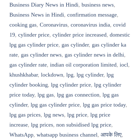
Business Diary News in Hindi
,
business news
,
Business News in Hindi
,
confirmation message
,
cooking gas
,
Coronavirus
,
coronavirus india
,
covid
19
,
cylinder price
,
cylinder price increased
,
domestic
lpg gas cylinder price
,
gas cylinder
,
gas cylinder ka
rate
,
gas cylinder news
,
gas cylinder news in delhi
,
gas cylinder rate
,
indian oil corporation limited
,
iocl
,
khushkhabar
,
lockdown
,
lpg
,
lpg cylinder
,
lpg
cylinder booking
,
lpg cylinder price
,
lpg cylinder
price today
,
lpg gas
,
lpg gas connection
,
lpg gas
cylinder
,
lpg gas cylinder price
,
lpg gas price today
,
lpg gas prices
,
lpg news
,
lpg price
,
lpg price
increase
,
lpg prices
,
non subsidised lpg price
,
WhatsApp
,
whatsapp business channel
,
आपके लिए
,