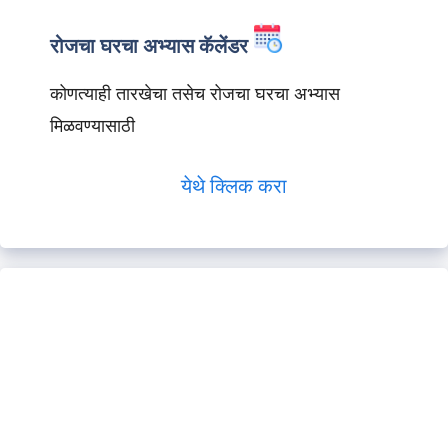
रोजचा घरचा अभ्यास कॅलेंडर
कोणत्याही तारखेचा तसेच रोजचा घरचा अभ्यास
मिळवण्यासाठी
येथे क्लिक करा