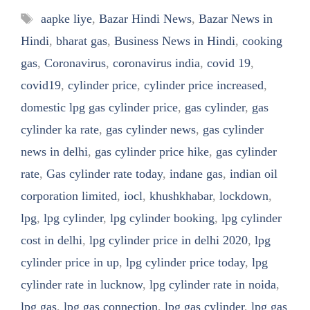
Tags
aapke liye
,
Bazar Hindi News
,
Bazar News in
Hindi
,
bharat gas
,
Business News in Hindi
,
cooking
gas
,
Coronavirus
,
coronavirus india
,
covid 19
,
covid19
,
cylinder price
,
cylinder price increased
,
domestic lpg gas cylinder price
,
gas cylinder
,
gas
cylinder ka rate
,
gas cylinder news
,
gas cylinder
news in delhi
,
gas cylinder price hike
,
gas cylinder
rate
,
Gas cylinder rate today
,
indane gas
,
indian oil
corporation limited
,
iocl
,
khushkhabar
,
lockdown
,
lpg
,
lpg cylinder
,
lpg cylinder booking
,
lpg cylinder
cost in delhi
,
lpg cylinder price in delhi 2020
,
lpg
cylinder price in up
,
lpg cylinder price today
,
lpg
cylinder rate in lucknow
,
lpg cylinder rate in noida
,
lpg gas
,
lpg gas connection
,
lpg gas cylinder
,
lpg gas