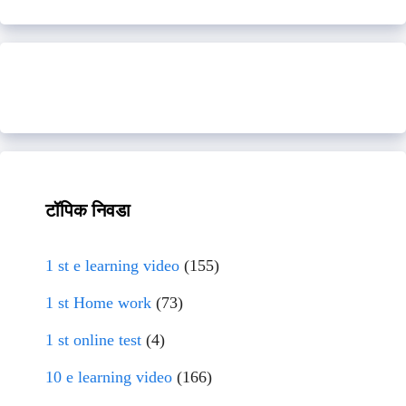
टॉपिक निवडा
1 st e learning video
(155)
1 st Home work
(73)
1 st online test
(4)
10 e learning video
(166)