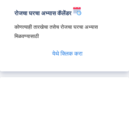
रोजचा घरचा अभ्यास कॅलेंडर
कोणत्याही तारखेचा तसेच रोजचा घरचा अभ्यास
मिळवण्यासाठी
येथे क्लिक करा