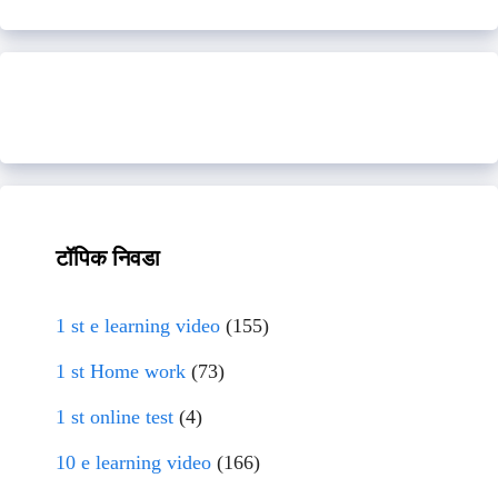
टॉपिक निवडा
1 st e learning video
(155)
1 st Home work
(73)
1 st online test
(4)
10 e learning video
(166)