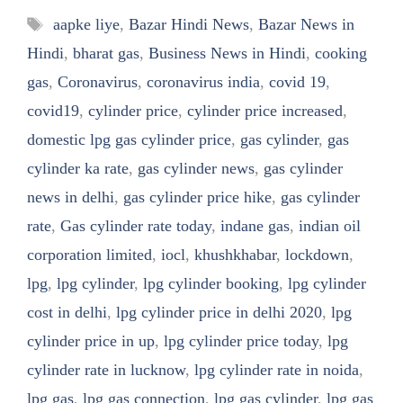
Tags
aapke liye
,
Bazar Hindi News
,
Bazar News in
Hindi
,
bharat gas
,
Business News in Hindi
,
cooking
gas
,
Coronavirus
,
coronavirus india
,
covid 19
,
covid19
,
cylinder price
,
cylinder price increased
,
domestic lpg gas cylinder price
,
gas cylinder
,
gas
cylinder ka rate
,
gas cylinder news
,
gas cylinder
news in delhi
,
gas cylinder price hike
,
gas cylinder
rate
,
Gas cylinder rate today
,
indane gas
,
indian oil
corporation limited
,
iocl
,
khushkhabar
,
lockdown
,
lpg
,
lpg cylinder
,
lpg cylinder booking
,
lpg cylinder
cost in delhi
,
lpg cylinder price in delhi 2020
,
lpg
cylinder price in up
,
lpg cylinder price today
,
lpg
cylinder rate in lucknow
,
lpg cylinder rate in noida
,
lpg gas
,
lpg gas connection
,
lpg gas cylinder
,
lpg gas