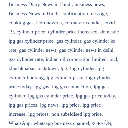
Business Diary News in Hindi
,
business news
,
Business News in Hindi
,
confirmation message
,
cooking gas
,
Coronavirus
,
coronavirus india
,
covid
19
,
cylinder price
,
cylinder price increased
,
domestic
lpg gas cylinder price
,
gas cylinder
,
gas cylinder ka
rate
,
gas cylinder news
,
gas cylinder news in delhi
,
gas cylinder rate
,
indian oil corporation limited
,
iocl
,
khushkhabar
,
lockdown
,
lpg
,
lpg cylinder
,
lpg
cylinder booking
,
lpg cylinder price
,
lpg cylinder
price today
,
lpg gas
,
lpg gas connection
,
lpg gas
cylinder
,
lpg gas cylinder price
,
lpg gas price today
,
lpg gas prices
,
lpg news
,
lpg price
,
lpg price
increase
,
lpg prices
,
non subsidised lpg price
,
WhatsApp
,
whatsapp business channel
,
आपके लिए
,