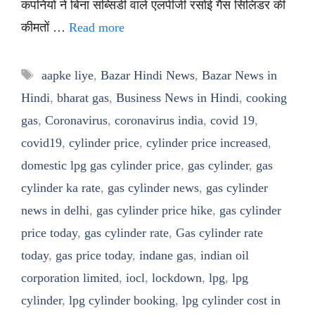
कंपनियों ने बिना सब्सिडी वाले एलपीजी रसोई गैस सिलिंडर की
कीमतों …
Read more
Tags
aapke liye
,
Bazar Hindi News
,
Bazar News in
Hindi
,
bharat gas
,
Business News in Hindi
,
cooking
gas
,
Coronavirus
,
coronavirus india
,
covid 19
,
covid19
,
cylinder price
,
cylinder price increased
,
domestic lpg gas cylinder price
,
gas cylinder
,
gas
cylinder ka rate
,
gas cylinder news
,
gas cylinder
news in delhi
,
gas cylinder price hike
,
gas cylinder
price today
,
gas cylinder rate
,
Gas cylinder rate
today
,
gas price today
,
indane gas
,
indian oil
corporation limited
,
iocl
,
lockdown
,
lpg
,
lpg
cylinder
,
lpg cylinder booking
,
lpg cylinder cost in