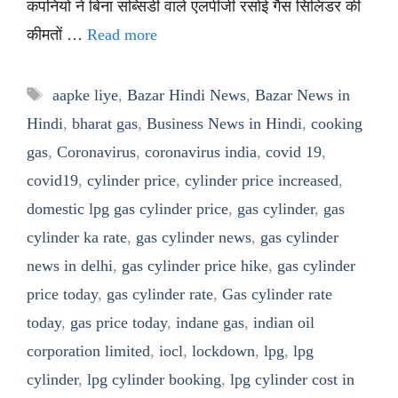
कंपनियों ने बिना सब्सिडी वाले एलपीजी रसोई गैस सिलिंडर की
कीमतों …
Read more
Tags
aapke liye
,
Bazar Hindi News
,
Bazar News in
Hindi
,
bharat gas
,
Business News in Hindi
,
cooking
gas
,
Coronavirus
,
coronavirus india
,
covid 19
,
covid19
,
cylinder price
,
cylinder price increased
,
domestic lpg gas cylinder price
,
gas cylinder
,
gas
cylinder ka rate
,
gas cylinder news
,
gas cylinder
news in delhi
,
gas cylinder price hike
,
gas cylinder
price today
,
gas cylinder rate
,
Gas cylinder rate
today
,
gas price today
,
indane gas
,
indian oil
corporation limited
,
iocl
,
lockdown
,
lpg
,
lpg
cylinder
,
lpg cylinder booking
,
lpg cylinder cost in