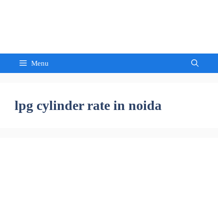
Skip
to
Sandeep Waghmore
content
Menu
lpg cylinder rate in noida