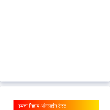
इयत्ता निहाय ऑनलाईन टेस्ट