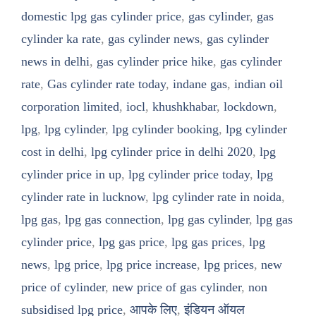
domestic lpg gas cylinder price
,
gas cylinder
,
gas
cylinder ka rate
,
gas cylinder news
,
gas cylinder
news in delhi
,
gas cylinder price hike
,
gas cylinder
rate
,
Gas cylinder rate today
,
indane gas
,
indian oil
corporation limited
,
iocl
,
khushkhabar
,
lockdown
,
lpg
,
lpg cylinder
,
lpg cylinder booking
,
lpg cylinder
cost in delhi
,
lpg cylinder price in delhi 2020
,
lpg
cylinder price in up
,
lpg cylinder price today
,
lpg
cylinder rate in lucknow
,
lpg cylinder rate in noida
,
lpg gas
,
lpg gas connection
,
lpg gas cylinder
,
lpg gas
cylinder price
,
lpg gas price
,
lpg gas prices
,
lpg
news
,
lpg price
,
lpg price increase
,
lpg prices
,
new
price of cylinder
,
new price of gas cylinder
,
non
subsidised lpg price
,
आपके लिए
,
इंडियन ऑयल