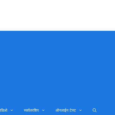
्हिडिओ
स्कॉलरशिप
ऑनलाईन टेस्ट