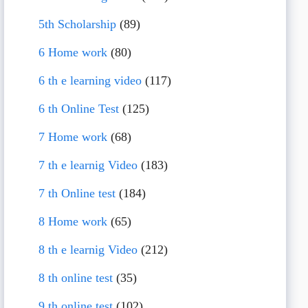
5th Scholarship
(89)
6 Home work
(80)
6 th e learning video
(117)
6 th Online Test
(125)
7 Home work
(68)
7 th e learnig Video
(183)
7 th Online test
(184)
8 Home work
(65)
8 th e learnig Video
(212)
8 th online test
(35)
9 th online test
(102)