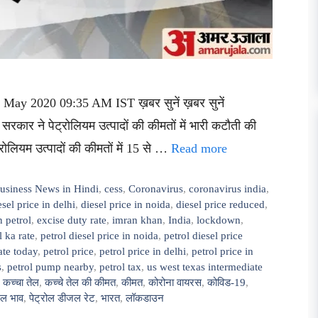
 May 2020 09:35 AM IST ख़बर सुनें ख़बर सुनें
सरकार ने पेट्रोलियम उत्पादों की कीमतों में भारी कटौती की
्रोलियम उत्पादों की कीमतों में 15 से …
Read more
usiness News in Hindi
,
cess
,
Coronavirus
,
coronavirus india
,
esel price in delhi
,
diesel price in noida
,
diesel price reduced
,
n petrol
,
excise duty rate
,
imran khan
,
India
,
lockdown
,
l ka rate
,
petrol diesel price in noida
,
petrol diesel price
rate today
,
petrol price
,
petrol price in delhi
,
petrol price in
s
,
petrol pump nearby
,
petrol tax
,
us west texas intermediate
,
कच्चा तेल
,
कच्चे तेल की कीमत
,
कीमत
,
कोरोना वायरस
,
कोविड-19
,
जल भाव
,
पेट्रोल डीजल रेट
,
भारत
,
लॉकडाउन