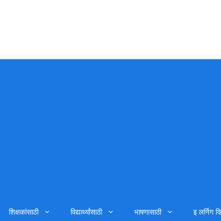
शिक्षकांसाठी
विद्यार्थ्यांसाठी
भाषणासाठी
इ लर्निग व