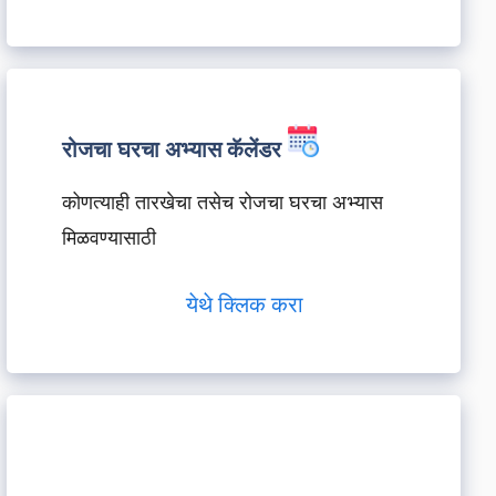
रोजचा घरचा अभ्यास कॅलेंडर
कोणत्याही तारखेचा तसेच रोजचा घरचा अभ्यास
मिळवण्यासाठी
येथे क्लिक करा