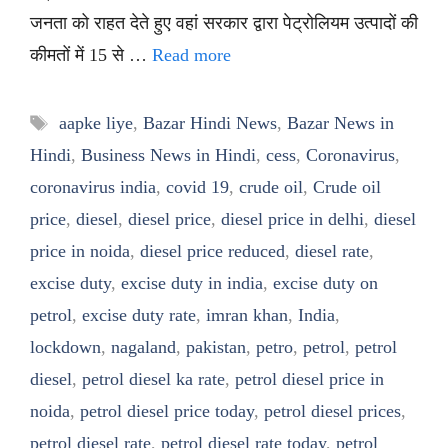
जनता को राहत देते हुए वहां सरकार द्वारा पेट्रोलियम उत्पादों की
कीमतों में 15 से …
Read more
Tags
aapke liye
,
Bazar Hindi News
,
Bazar News in
Hindi
,
Business News in Hindi
,
cess
,
Coronavirus
,
coronavirus india
,
covid 19
,
crude oil
,
Crude oil
price
,
diesel
,
diesel price
,
diesel price in delhi
,
diesel
price in noida
,
diesel price reduced
,
diesel rate
,
excise duty
,
excise duty in india
,
excise duty on
petrol
,
excise duty rate
,
imran khan
,
India
,
lockdown
,
nagaland
,
pakistan
,
petro
,
petrol
,
petrol
diesel
,
petrol diesel ka rate
,
petrol diesel price in
noida
,
petrol diesel price today
,
petrol diesel prices
,
petrol diesel rate
,
petrol diesel rate today
,
petrol