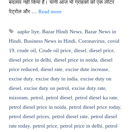
बदलाव नहीं किया है। यानी आज भी ग्राहकों को एक लीटर
पेट्रोल और …
Read more
Tags
aapke liye
,
Bazar Hindi News
,
Bazar News in
Hindi
,
Business News in Hindi
,
Coronavirus
,
covid
19
,
crude oil
,
Crude oil price
,
diesel
,
diesel price
,
diesel price in delhi
,
diesel price in noida
,
diesel
price reduced
,
diesel rate
,
excise dute increase
,
excise duty
,
excise duty in india
,
excise duty on
diesel
,
excise duty on petrol
,
excise duty rate
,
mizoram
,
petrol
,
petrol diesel
,
petrol diesel ka rate
,
petrol diesel price in noida
,
petrol diesel price today
,
petrol diesel prices
,
petrol diesel rate
,
petrol diesel
rate today
,
petrol price
,
petrol price in delhi
,
petrol