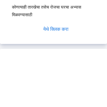
कोणत्याही तारखेचा तसेच रोजचा घरचा अभ्यास
मिळवण्यासाठी
येथे क्लिक करा