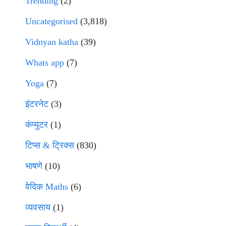
Trending
(2)
Uncategorised
(3,818)
Vidnyan katha
(39)
Whats app
(7)
Yoga
(7)
इंटरनेट
(3)
कंप्युटर
(1)
टिप्स & ट्रिक्स
(830)
भाषणे
(10)
वेदिक Maths
(6)
व्यवसाय
(1)