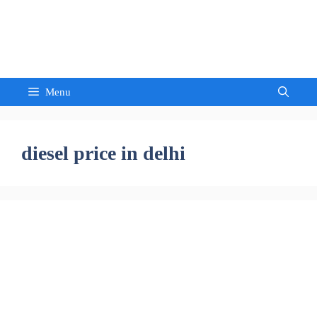
Skip
to
Sandeep Waghmore
content
Menu
diesel price in delhi