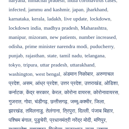
haryana
,
himachal pradesh
,
india coronavirus cases
,
infected
,
jammu and kashmir
,
japan
,
jharkhand
,
karnataka
,
kerala
,
ladakh
,
live update
,
lockdown
,
lockdown india
,
madhya pradesh
,
Maharashtra
,
manipur
,
mizoram
,
new patients
,
number increased
,
odisha
,
prime minister narendra modi
,
puducherry
,
punjab
,
rajasthan
,
state
,
tamil nadu
,
telangana
,
tokyo
,
tripura
,
uttar pradesh
,
uttarakhand
,
washington
,
west bengal
,
अंडमान निकोबार
,
अरुणाचल
प्रदेश
,
असम
,
आंध्र प्रदेश
,
उत्तर प्रदेश
,
उत्तराखंड
,
ओडिशा
,
कर्नाटक
,
केंद्र सरकार
,
केरल
,
कोरोना वायरस
,
कोरोनावायरस
,
गुजरात
,
गोवा
,
चंडीगढ़
,
छत्तीसगढ़
,
जम्मू-कश्मीर
,
जिला
,
झारखंड
,
तमिलनाडु
,
तेलंगाना
,
त्रिपुरा
,
दिल्ली
,
पंजाब बिहार
,
पश्चिम बंगाल
,
पुडुचेरी
,
प्रधानमंत्री नरेंद्र मोदी
,
मणिपुर
,