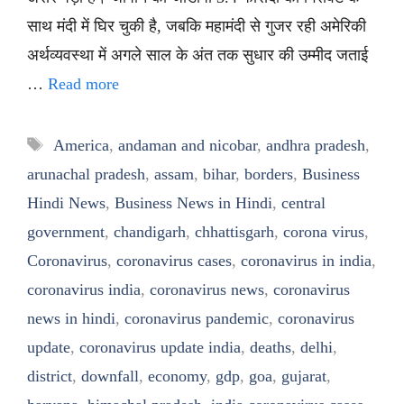
साथ मंदी में घिर चुकी है, जबकि महामंदी से गुजर रही अमेरिकी
अर्थव्यवस्था में अगले साल के अंत तक सुधार की उम्मीद जताई
…
Read more
Tags
America
,
andaman and nicobar
,
andhra pradesh
,
arunachal pradesh
,
assam
,
bihar
,
borders
,
Business
Hindi News
,
Business News in Hindi
,
central
government
,
chandigarh
,
chhattisgarh
,
corona virus
,
Coronavirus
,
coronavirus cases
,
coronavirus in india
,
coronavirus india
,
coronavirus news
,
coronavirus
news in hindi
,
coronavirus pandemic
,
coronavirus
update
,
coronavirus update india
,
deaths
,
delhi
,
district
,
downfall
,
economy
,
gdp
,
goa
,
gujarat
,