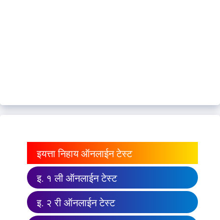
इयत्ता निहाय ऑनलाईन टेस्ट
इ. १ ली ऑनलाईन टेस्ट
इ. २ री ऑनलाईन टेस्ट