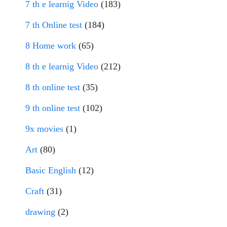
7 th e learnig Video
(183)
7 th Online test
(184)
8 Home work
(65)
8 th e learnig Video
(212)
8 th online test
(35)
9 th online test
(102)
9x movies
(1)
Art
(80)
Basic English
(12)
Craft
(31)
drawing
(2)