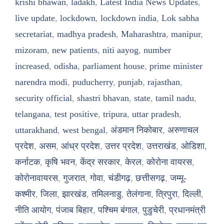
krishi bhawan
,
ladakh
,
Latest India News Updates
,
live update
,
lockdown
,
lockdown india
,
Lok sabha
secretariat
,
madhya pradesh
,
Maharashtra
,
manipur
,
mizoram
,
new patients
,
niti aayog
,
number
increased
,
odisha
,
parliament house
,
prime minister
narendra modi
,
puducherry
,
punjab
,
rajasthan
,
security official
,
shastri bhavan
,
state
,
tamil nadu
,
telangana
,
test positive
,
tripura
,
uttar pradesh
,
uttarakhand
,
west bengal
,
अंडमान निकोबार
,
अरुणाचल
प्रदेश
,
असम
,
आंध्र प्रदेश
,
उत्तर प्रदेश
,
उत्तराखंड
,
ओडिशा
,
कर्नाटक
,
कृषि भवन
,
केंद्र सरकार
,
केरल
,
कोरोना वायरस
,
कोरोनावायरस
,
गुजरात
,
गोवा
,
चंडीगढ़
,
छत्तीसगढ़
,
जम्मू-
कश्मीर
,
जिला
,
झारखंड
,
तमिलनाडु
,
तेलंगाना
,
त्रिपुरा
,
दिल्ली
,
नीति आयोग
,
पंजाब बिहार
,
पश्चिम बंगाल
,
पुडुचेरी
,
प्रधानमंत्री