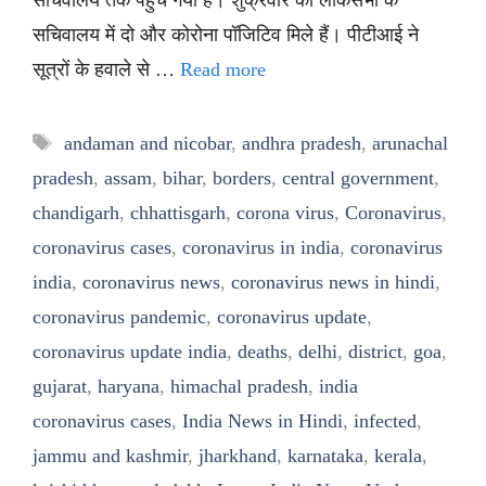
सचिवालय में दो और कोरोना पॉजिटिव मिले हैं। पीटीआई ने
सूत्रों के हवाले से …
Read more
Tags
andaman and nicobar
,
andhra pradesh
,
arunachal
pradesh
,
assam
,
bihar
,
borders
,
central government
,
chandigarh
,
chhattisgarh
,
corona virus
,
Coronavirus
,
coronavirus cases
,
coronavirus in india
,
coronavirus
india
,
coronavirus news
,
coronavirus news in hindi
,
coronavirus pandemic
,
coronavirus update
,
coronavirus update india
,
deaths
,
delhi
,
district
,
goa
,
gujarat
,
haryana
,
himachal pradesh
,
india
coronavirus cases
,
India News in Hindi
,
infected
,
jammu and kashmir
,
jharkhand
,
karnataka
,
kerala
,