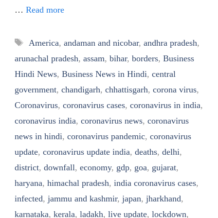
…
Read more
Tags
America
,
andaman and nicobar
,
andhra pradesh
,
arunachal pradesh
,
assam
,
bihar
,
borders
,
Business
Hindi News
,
Business News in Hindi
,
central
government
,
chandigarh
,
chhattisgarh
,
corona virus
,
Coronavirus
,
coronavirus cases
,
coronavirus in india
,
coronavirus india
,
coronavirus news
,
coronavirus
news in hindi
,
coronavirus pandemic
,
coronavirus
update
,
coronavirus update india
,
deaths
,
delhi
,
district
,
downfall
,
economy
,
gdp
,
goa
,
gujarat
,
haryana
,
himachal pradesh
,
india coronavirus cases
,
infected
,
jammu and kashmir
,
japan
,
jharkhand
,
karnataka
,
kerala
,
ladakh
,
live update
,
lockdown
,