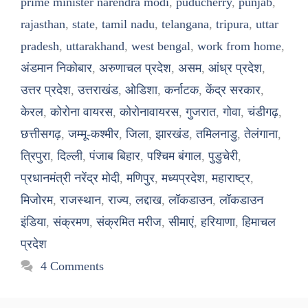
prime minister narendra modi
,
puducherry
,
punjab
,
rajasthan
,
state
,
tamil nadu
,
telangana
,
tripura
,
uttar
pradesh
,
uttarakhand
,
west bengal
,
work from home
,
अंडमान निकोबार
,
अरुणाचल प्रदेश
,
असम
,
आंध्र प्रदेश
,
उत्तर प्रदेश
,
उत्तराखंड
,
ओडिशा
,
कर्नाटक
,
केंद्र सरकार
,
केरल
,
कोरोना वायरस
,
कोरोनावायरस
,
गुजरात
,
गोवा
,
चंडीगढ़
,
छत्तीसगढ़
,
जम्मू-कश्मीर
,
जिला
,
झारखंड
,
तमिलनाडु
,
तेलंगाना
,
त्रिपुरा
,
दिल्ली
,
पंजाब बिहार
,
पश्चिम बंगाल
,
पुडुचेरी
,
प्रधानमंत्री नरेंद्र मोदी
,
मणिपुर
,
मध्यप्रदेश
,
महाराष्ट्र
,
मिजोरम
,
राजस्थान
,
राज्य
,
लद्दाख
,
लॉकडाउन
,
लॉकडाउन
इंडिया
,
संक्रमण
,
संक्रमित मरीज
,
सीमाएं
,
हरियाणा
,
हिमाचल
प्रदेश
4 Comments