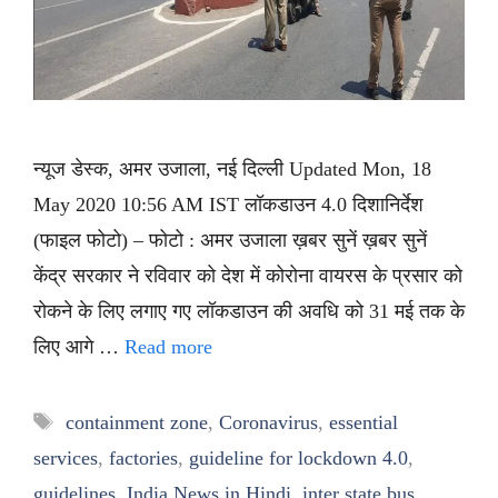
न्यूज डेस्क, अमर उजाला, नई दिल्ली Updated Mon, 18
May 2020 10:56 AM IST लॉकडाउन 4.0 दिशानिर्देश
(फाइल फोटो) – फोटो : अमर उजाला ख़बर सुनें ख़बर सुनें
केंद्र सरकार ने रविवार को देश में कोरोना वायरस के प्रसार को
रोकने के लिए लगाए गए लॉकडाउन की अवधि को 31 मई तक के
लिए आगे …
Read more
Tags
containment zone
,
Coronavirus
,
essential
services
,
factories
,
guideline for lockdown 4.0
,
guidelines
,
India News in Hindi
,
inter state bus