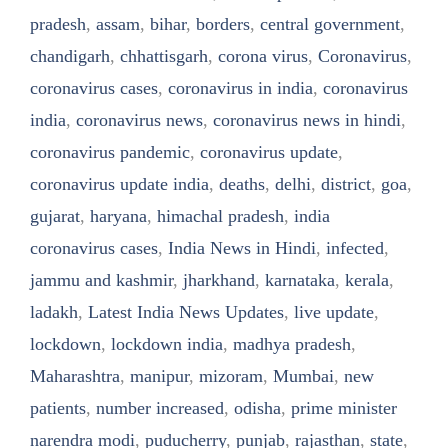
pradesh
,
assam
,
bihar
,
borders
,
central government
,
chandigarh
,
chhattisgarh
,
corona virus
,
Coronavirus
,
coronavirus cases
,
coronavirus in india
,
coronavirus
india
,
coronavirus news
,
coronavirus news in hindi
,
coronavirus pandemic
,
coronavirus update
,
coronavirus update india
,
deaths
,
delhi
,
district
,
goa
,
gujarat
,
haryana
,
himachal pradesh
,
india
coronavirus cases
,
India News in Hindi
,
infected
,
jammu and kashmir
,
jharkhand
,
karnataka
,
kerala
,
ladakh
,
Latest India News Updates
,
live update
,
lockdown
,
lockdown india
,
madhya pradesh
,
Maharashtra
,
manipur
,
mizoram
,
Mumbai
,
new
patients
,
number increased
,
odisha
,
prime minister
narendra modi
,
puducherry
,
punjab
,
rajasthan
,
state
,