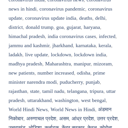
news in hindi
,
coronavirus pandemic
,
coronavirus
update
,
coronavirus update india
,
deaths
,
delhi
,
district
,
donald trump
,
goa
,
gujarat
,
haryana
,
himachal pradesh
,
india coronavirus cases
,
infected
,
jammu and kashmir
,
jharkhand
,
karnataka
,
kerala
,
ladakh
,
live update
,
lockdown
,
lockdown india
,
madhya pradesh
,
Maharashtra
,
manipur
,
mizoram
,
new patients
,
number increased
,
odisha
,
prime
minister narendra modi
,
puducherry
,
punjab
,
rajasthan
,
state
,
tamil nadu
,
telangana
,
tripura
,
uttar
pradesh
,
uttarakhand
,
washington
,
west bengal
,
World Hindi News
,
World News in Hindi
,
अंडमान
निकोबार
,
अरुणाचल प्रदेश
,
असम
,
आंध्र प्रदेश
,
उत्तर प्रदेश
,
उत्तराखंड
,
ओडिशा
,
कर्नाटक
,
केंद्र सरकार
,
केरल
,
कोरोना