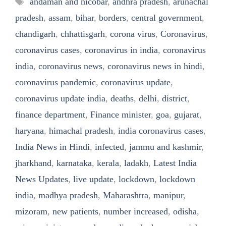
andaman and nicobar
,
andhra pradesh
,
arunachal
pradesh
,
assam
,
bihar
,
borders
,
central government
,
chandigarh
,
chhattisgarh
,
corona virus
,
Coronavirus
,
coronavirus cases
,
coronavirus in india
,
coronavirus
india
,
coronavirus news
,
coronavirus news in hindi
,
coronavirus pandemic
,
coronavirus update
,
coronavirus update india
,
deaths
,
delhi
,
district
,
finance department
,
Finance minister
,
goa
,
gujarat
,
haryana
,
himachal pradesh
,
india coronavirus cases
,
India News in Hindi
,
infected
,
jammu and kashmir
,
jharkhand
,
karnataka
,
kerala
,
ladakh
,
Latest India
News Updates
,
live update
,
lockdown
,
lockdown
india
,
madhya pradesh
,
Maharashtra
,
manipur
,
mizoram
,
new patients
,
number increased
,
odisha
,