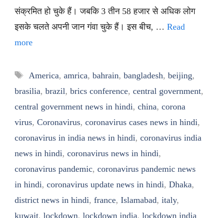
संक्रमित हो चुके हैं। जबकि 3 तीन 58 हजार से अधिक लोग
इसके चलते अपनी जान गंवा चुके हैं। इस बीच, …
Read
more
Tags
America
,
amrica
,
bahrain
,
bangladesh
,
beijing
,
brasilia
,
brazil
,
brics conference
,
central government
,
central government news in hindi
,
china
,
corona
virus
,
Coronavirus
,
coronavirus cases news in hindi
,
coronavirus in india news in hindi
,
coronavirus india
news in hindi
,
coronavirus news in hindi
,
coronavirus pandemic
,
coronavirus pandemic news
in hindi
,
coronavirus update news in hindi
,
Dhaka
,
district news in hindi
,
france
,
Islamabad
,
italy
,
kuwait
,
lockdown
,
lockdown india
,
lockdown india