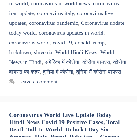
in world
,
coronavirus in world news
,
coronavirus
iran update
,
coronavirus italy
,
coronavirus live
updates
,
coronavirus pandemic
,
Coronavirus update
today world
,
coronavirus updates in world
,
coronavirus world
,
covid 19
,
donald trump
,
lockdown
,
slovenia
,
World Hindi News
,
World
News in Hindi
,
अमेरिका में कोरोना
,
कोरोना वायरस
,
कोरोना
वायरस का कहर
,
दुनिया में कोरोना
,
दुनिया में कोरोना वायरस
Leave a comment
Coronavirus World Live Update Today
Hindi News Covid 19 Positive Cases, Total
Death Toll In World, Unlock1 Day Six
America, Italy, Brazil, Pakistan, – Corona