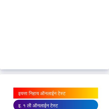
इयत्ता निहाय ऑनलाईन टेस्ट
इ. १ ली ऑनलाईन टेस्ट