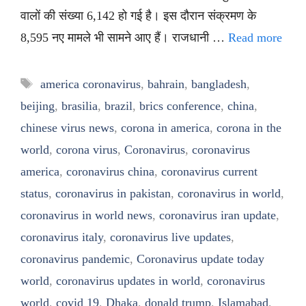
वालों की संख्या 6,142 हो गई है। इस दौरान संक्रमण के
8,595 नए मामले भी सामने आए हैं। राजधानी …
Read more
Tags
america coronavirus
,
bahrain
,
bangladesh
,
beijing
,
brasilia
,
brazil
,
brics conference
,
china
,
chinese virus news
,
corona in america
,
corona in the
world
,
corona virus
,
Coronavirus
,
coronavirus
america
,
coronavirus china
,
coronavirus current
status
,
coronavirus in pakistan
,
coronavirus in world
,
coronavirus in world news
,
coronavirus iran update
,
coronavirus italy
,
coronavirus live updates
,
coronavirus pandemic
,
Coronavirus update today
world
,
coronavirus updates in world
,
coronavirus
world
,
covid 19
,
Dhaka
,
donald trump
,
Islamabad
,