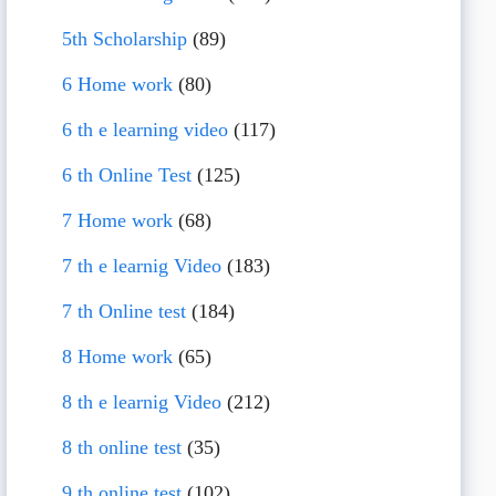
5th Scholarship
(89)
6 Home work
(80)
6 th e learning video
(117)
6 th Online Test
(125)
7 Home work
(68)
7 th e learnig Video
(183)
7 th Online test
(184)
8 Home work
(65)
8 th e learnig Video
(212)
8 th online test
(35)
9 th online test
(102)