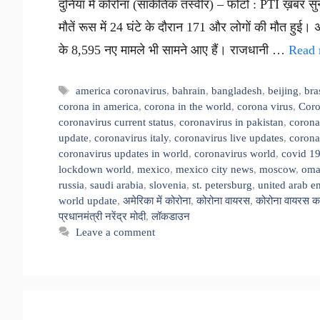
दुनिया में कोरोना (सांकेतिक तस्वीर) – फोटो : PTI ख़बर सुन
मौतें रूस में 24 घंटे के दौरान 171 और लोगों की मौत हुई।
के 8,595 नए मामले भी सामने आए हैं। राजधानी …
Read 
Tags
america coronavirus
,
bahrain
,
bangladesh
,
beijing
,
bra
corona in america
,
corona in the world
,
corona virus
,
Coro
coronavirus current status
,
coronavirus in pakistan
,
corona
update
,
coronavirus italy
,
coronavirus live updates
,
corona
coronavirus updates in world
,
coronavirus world
,
covid 1
lockdown world
,
mexico
,
mexico city news
,
moscow
,
om
russia
,
saudi arabia
,
slovenia
,
st. petersburg
,
united arab e
world update
,
अमेरिका में कोरोना
,
कोरोना वायरस
,
कोरोना वायरस क
प्रधानमंत्री नरेंद्र मोदी
,
लॉकडाउन
Leave a comment