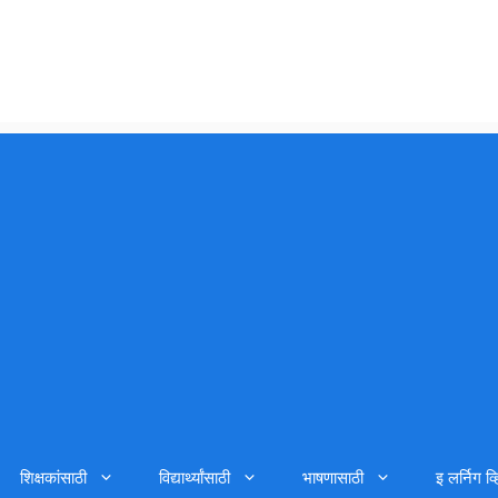
शिक्षकांसाठी
विद्यार्थ्यांसाठी
भाषणासाठी
इ लर्निग व