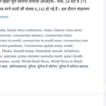
ें ख़बर सुनें कोरोना वायरस अपडेट्स:- रूस: 24 घंटे में 171
 अब मरने वालों की संख्या 6,142 हो गई है। इस दौरान संक्रमण
more
silia
,
brazil
,
brics conference
,
china
,
chinese virus news
,
navirus
,
coronavirus america
,
coronavirus china
,
virus in world
,
coronavirus in world news
,
coronavirus iran
virus pandemic
,
Coronavirus update today world
,
9
,
Dhaka
,
donald trump
,
Islamabad
,
kuwait
,
lockdown
,
an
,
pakistan
,
prime minister narendra modi
,
qatar
,
riyadh
,
mirates
,
world
,
World Hindi News
,
World News in Hindi
,
ा कहर
,
कोरोनावायरस
,
दुनिया
,
दुनिया में कोरोना
,
दुनिया में कोरोना वायरस
,