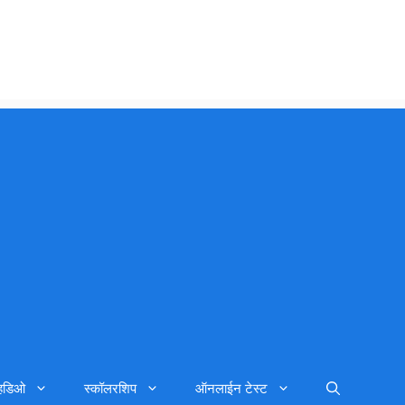
्हिडिओ
स्कॉलरशिप
ऑनलाईन टेस्ट