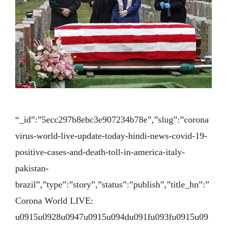
“_id”:”5ecc297b8ebc3e907234b78e”,”slug”:”corona
virus-world-live-update-today-hindi-news-covid-19-
positive-cases-and-death-toll-in-america-italy-
pakistan-
brazil”,”type”:”story”,”status”:”publish”,”title_hn”:”
Corona World LIVE:
u0915u0928u0947u0915u094du091fu093fu0915u09