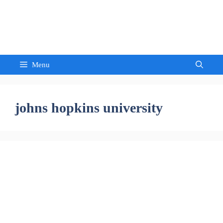
Skip
to
Sandeep Waghmore
content
Menu
johns hopkins university