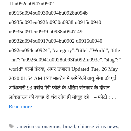
1f u092eu0947u0902
u0915u094bu0930u094bu0928u094b
u0935u093eu092fu0930u0938 u0915u0940
u0935u091cu0939 u0938u0947 49
u0932u094bu0917u094bu0902 u0915u0940
u092eu094cu0924″,”category”:”title”:”World”,”title
_hn”:”u0926u0941u0928u093fu092fu093e”,”slug”:”
world” वर्ल्ड डेस्क, अमर उजाला Updated Tue, 26 May
2020 01:54 AM IST माल्डेन में अमेरिकी वायु सेना की पूर्व
अधिकारी 93 वर्षीय मैरी फॉले के अंतिम संस्कार के दौरान
लॉकडाउन की वजह से चंद लोग ही मौजूद रहे। – फोटो : …
Read more
Tags
america coronavirus
,
brazil
,
chinese virus news
,