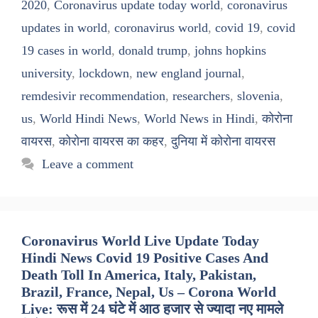
2020
,
Coronavirus update today world
,
coronavirus
updates in world
,
coronavirus world
,
covid 19
,
covid
19 cases in world
,
donald trump
,
johns hopkins
university
,
lockdown
,
new england journal
,
remdesivir recommendation
,
researchers
,
slovenia
,
us
,
World Hindi News
,
World News in Hindi
,
कोरोना
वायरस
,
कोरोना वायरस का कहर
,
दुनिया में कोरोना वायरस
Leave a comment
Coronavirus World Live Update Today
Hindi News Covid 19 Positive Cases And
Death Toll In America, Italy, Pakistan,
Brazil, France, Nepal, Us – Corona World
Live: रूस में 24 घंटे में आठ हजार से ज्यादा नए मामले