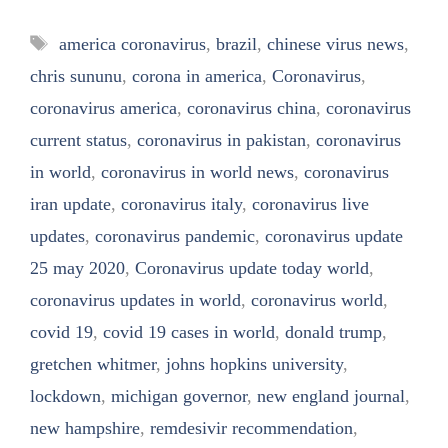
Tags
america coronavirus
,
brazil
,
chinese virus news
,
chris sununu
,
corona in america
,
Coronavirus
,
coronavirus america
,
coronavirus china
,
coronavirus
current status
,
coronavirus in pakistan
,
coronavirus
in world
,
coronavirus in world news
,
coronavirus
iran update
,
coronavirus italy
,
coronavirus live
updates
,
coronavirus pandemic
,
coronavirus update
25 may 2020
,
Coronavirus update today world
,
coronavirus updates in world
,
coronavirus world
,
covid 19
,
covid 19 cases in world
,
donald trump
,
gretchen whitmer
,
johns hopkins university
,
lockdown
,
michigan governor
,
new england journal
,
new hampshire
,
remdesivir recommendation
,