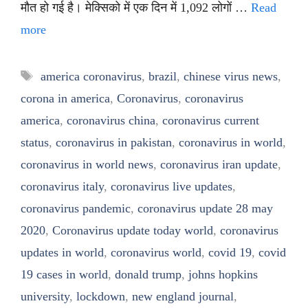
मौत हो गई है। मेक्सिको में एक दिन में 1,092 लोगों …
Read
more
Tags
america coronavirus
,
brazil
,
chinese virus news
,
corona in america
,
Coronavirus
,
coronavirus
america
,
coronavirus china
,
coronavirus current
status
,
coronavirus in pakistan
,
coronavirus in world
,
coronavirus in world news
,
coronavirus iran update
,
coronavirus italy
,
coronavirus live updates
,
coronavirus pandemic
,
coronavirus update 28 may
2020
,
Coronavirus update today world
,
coronavirus
updates in world
,
coronavirus world
,
covid 19
,
covid
19 cases in world
,
donald trump
,
johns hopkins
university
,
lockdown
,
new england journal
,