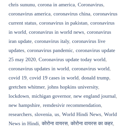
chris sununu
,
corona in america
,
Coronavirus
,
coronavirus america
,
coronavirus china
,
coronavirus
current status
,
coronavirus in pakistan
,
coronavirus
in world
,
coronavirus in world news
,
coronavirus
iran update
,
coronavirus italy
,
coronavirus live
updates
,
coronavirus pandemic
,
coronavirus update
25 may 2020
,
Coronavirus update today world
,
coronavirus updates in world
,
coronavirus world
,
covid 19
,
covid 19 cases in world
,
donald trump
,
gretchen whitmer
,
johns hopkins university
,
lockdown
,
michigan governor
,
new england journal
,
new hampshire
,
remdesivir recommendation
,
researchers
,
slovenia
,
us
,
World Hindi News
,
World
News in Hindi
,
कोरोना वायरस
,
कोरोना वायरस का कहर
,