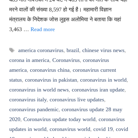
मरने वालों की संख्या 8,597 हो गई है। महामारी विज्ञान
मंत्रालय के निदेशक जोस लुइस अलोमिया ने बताया कि यहां
3,463 …
Read more
Tags
america coronavirus
,
brazil
,
chinese virus news
,
corona in america
,
Coronavirus
,
coronavirus
america
,
coronavirus china
,
coronavirus current
status
,
coronavirus in pakistan
,
coronavirus in world
,
coronavirus in world news
,
coronavirus iran update
,
coronavirus italy
,
coronavirus live updates
,
coronavirus pandemic
,
coronavirus update 28 may
2020
,
Coronavirus update today world
,
coronavirus
updates in world
,
coronavirus world
,
covid 19
,
covid