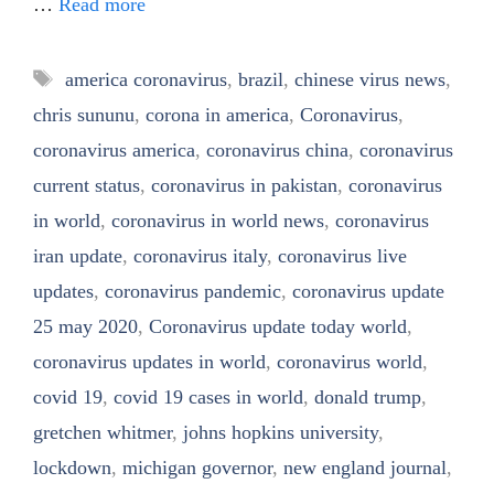
…
Read more
Tags
america coronavirus
,
brazil
,
chinese virus news
,
chris sununu
,
corona in america
,
Coronavirus
,
coronavirus america
,
coronavirus china
,
coronavirus
current status
,
coronavirus in pakistan
,
coronavirus
in world
,
coronavirus in world news
,
coronavirus
iran update
,
coronavirus italy
,
coronavirus live
updates
,
coronavirus pandemic
,
coronavirus update
25 may 2020
,
Coronavirus update today world
,
coronavirus updates in world
,
coronavirus world
,
covid 19
,
covid 19 cases in world
,
donald trump
,
gretchen whitmer
,
johns hopkins university
,
lockdown
,
michigan governor
,
new england journal
,