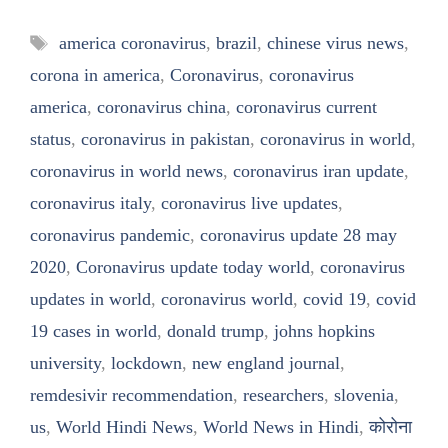
Tags
america coronavirus
,
brazil
,
chinese virus news
,
corona in america
,
Coronavirus
,
coronavirus
america
,
coronavirus china
,
coronavirus current
status
,
coronavirus in pakistan
,
coronavirus in world
,
coronavirus in world news
,
coronavirus iran update
,
coronavirus italy
,
coronavirus live updates
,
coronavirus pandemic
,
coronavirus update 28 may
2020
,
Coronavirus update today world
,
coronavirus
updates in world
,
coronavirus world
,
covid 19
,
covid
19 cases in world
,
donald trump
,
johns hopkins
university
,
lockdown
,
new england journal
,
remdesivir recommendation
,
researchers
,
slovenia
,
us
,
World Hindi News
,
World News in Hindi
,
कोरोना