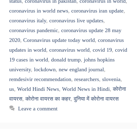
status
,
coronavirus in pakistan
,
coronavirus in world
,
coronavirus in world news
,
coronavirus iran update
,
coronavirus italy
,
coronavirus live updates
,
coronavirus pandemic
,
coronavirus update 28 may
2020
,
Coronavirus update today world
,
coronavirus
updates in world
,
coronavirus world
,
covid 19
,
covid
19 cases in world
,
donald trump
,
johns hopkins
university
,
lockdown
,
new england journal
,
remdesivir recommendation
,
researchers
,
slovenia
,
us
,
World Hindi News
,
World News in Hindi
,
कोरोना
वायरस
,
कोरोना वायरस का कहर
,
दुनिया में कोरोना वायरस
Leave a comment