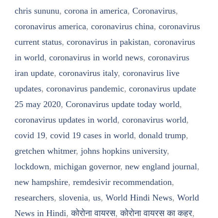
chris sununu
,
corona in america
,
Coronavirus
,
coronavirus america
,
coronavirus china
,
coronavirus
current status
,
coronavirus in pakistan
,
coronavirus
in world
,
coronavirus in world news
,
coronavirus
iran update
,
coronavirus italy
,
coronavirus live
updates
,
coronavirus pandemic
,
coronavirus update
25 may 2020
,
Coronavirus update today world
,
coronavirus updates in world
,
coronavirus world
,
covid 19
,
covid 19 cases in world
,
donald trump
,
gretchen whitmer
,
johns hopkins university
,
lockdown
,
michigan governor
,
new england journal
,
new hampshire
,
remdesivir recommendation
,
researchers
,
slovenia
,
us
,
World Hindi News
,
World
News in Hindi
,
कोरोना वायरस
,
कोरोना वायरस का कहर
,