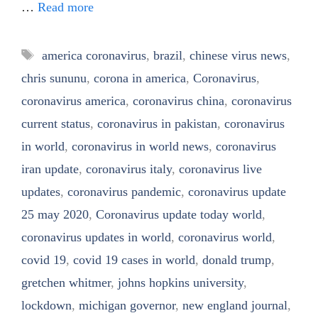
…
Read more
Tags
america coronavirus
,
brazil
,
chinese virus news
,
chris sununu
,
corona in america
,
Coronavirus
,
coronavirus america
,
coronavirus china
,
coronavirus
current status
,
coronavirus in pakistan
,
coronavirus
in world
,
coronavirus in world news
,
coronavirus
iran update
,
coronavirus italy
,
coronavirus live
updates
,
coronavirus pandemic
,
coronavirus update
25 may 2020
,
Coronavirus update today world
,
coronavirus updates in world
,
coronavirus world
,
covid 19
,
covid 19 cases in world
,
donald trump
,
gretchen whitmer
,
johns hopkins university
,
lockdown
,
michigan governor
,
new england journal
,