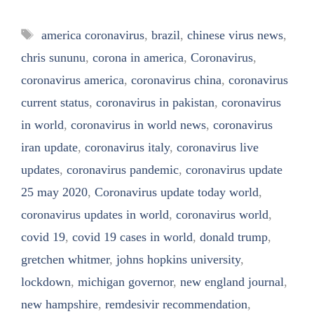
Tags
america coronavirus
,
brazil
,
chinese virus news
,
chris sununu
,
corona in america
,
Coronavirus
,
coronavirus america
,
coronavirus china
,
coronavirus
current status
,
coronavirus in pakistan
,
coronavirus
in world
,
coronavirus in world news
,
coronavirus
iran update
,
coronavirus italy
,
coronavirus live
updates
,
coronavirus pandemic
,
coronavirus update
25 may 2020
,
Coronavirus update today world
,
coronavirus updates in world
,
coronavirus world
,
covid 19
,
covid 19 cases in world
,
donald trump
,
gretchen whitmer
,
johns hopkins university
,
lockdown
,
michigan governor
,
new england journal
,
new hampshire
,
remdesivir recommendation
,