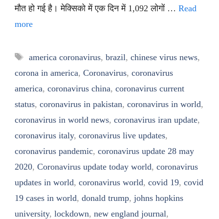
मौत हो गई है। मेक्सिको में एक दिन में 1,092 लोगों …
Read
more
Tags
america coronavirus
,
brazil
,
chinese virus news
,
corona in america
,
Coronavirus
,
coronavirus
america
,
coronavirus china
,
coronavirus current
status
,
coronavirus in pakistan
,
coronavirus in world
,
coronavirus in world news
,
coronavirus iran update
,
coronavirus italy
,
coronavirus live updates
,
coronavirus pandemic
,
coronavirus update 28 may
2020
,
Coronavirus update today world
,
coronavirus
updates in world
,
coronavirus world
,
covid 19
,
covid
19 cases in world
,
donald trump
,
johns hopkins
university
,
lockdown
,
new england journal
,