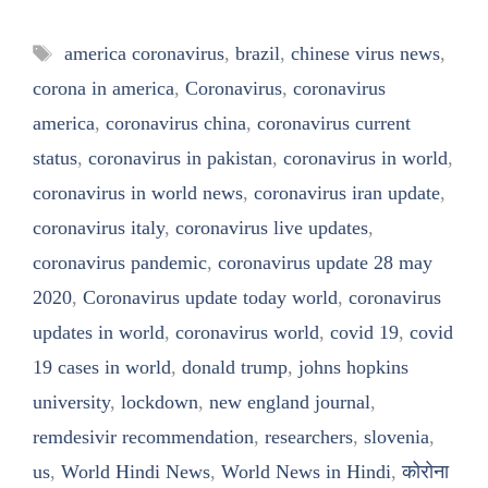
Tags
america coronavirus
,
brazil
,
chinese virus news
,
corona in america
,
Coronavirus
,
coronavirus
america
,
coronavirus china
,
coronavirus current
status
,
coronavirus in pakistan
,
coronavirus in world
,
coronavirus in world news
,
coronavirus iran update
,
coronavirus italy
,
coronavirus live updates
,
coronavirus pandemic
,
coronavirus update 28 may
2020
,
Coronavirus update today world
,
coronavirus
updates in world
,
coronavirus world
,
covid 19
,
covid
19 cases in world
,
donald trump
,
johns hopkins
university
,
lockdown
,
new england journal
,
remdesivir recommendation
,
researchers
,
slovenia
,
us
,
World Hindi News
,
World News in Hindi
,
कोरोना