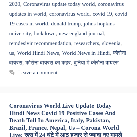
2020
,
Coronavirus update today world
,
coronavirus
updates in world
,
coronavirus world
,
covid 19
,
covid
19 cases in world
,
donald trump
,
johns hopkins
university
,
lockdown
,
new england journal
,
remdesivir recommendation
,
researchers
,
slovenia
,
us
,
World Hindi News
,
World News in Hindi
,
कोरोना
वायरस
,
कोरोना वायरस का कहर
,
दुनिया में कोरोना वायरस
Leave a comment
Coronavirus World Live Update Today
Hindi News Covid 19 Positive Cases And
Death Toll In America, Italy, Pakistan,
Brazil, France, Nepal, Us – Corona World
Live: रूस में 24 घंटे में आठ हजार से ज्यादा नए मामले