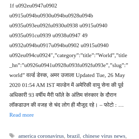
1f u092eu0947u0902
u0915u094bu0930u094bu0928u094b
u0935u093eu092fu0930u0938 u0915u0940
u0935u091cu0939 u0938u0947 49
u0932u094bu0917u094bu0902 u0915u0940
u092eu094cu0924″,”category”:”title”:”World”,”title
_hn”:”u0926u0941u0928u093fu092fu093e”,”slug”:”
world” वर्ल्ड डेस्क, अमर उजाला Updated Tue, 26 May
2020 01:54 AM IST माल्डेन में अमेरिकी वायु सेना की पूर्व
अधिकारी 93 वर्षीय मैरी फॉले के अंतिम संस्कार के दौरान
लॉकडाउन की वजह से चंद लोग ही मौजूद रहे। – फोटो : …
Read more
Tags
america coronavirus
,
brazil
,
chinese virus news
,