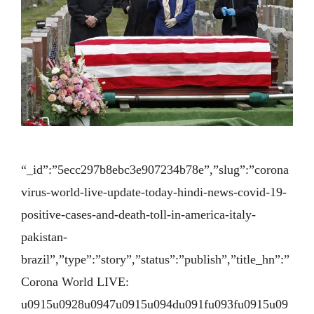
“_id”:”5ecc297b8ebc3e907234b78e”,”slug”:”corona
virus-world-live-update-today-hindi-news-covid-19-
positive-cases-and-death-toll-in-america-italy-
pakistan-
brazil”,”type”:”story”,”status”:”publish”,”title_hn”:”
Corona World LIVE:
u0915u0928u0947u0915u094du091fu093fu0915u09