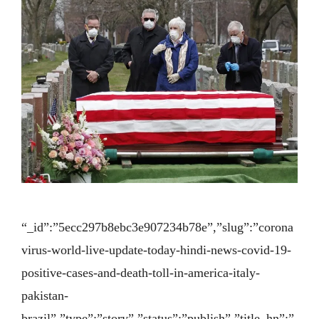
“_id”:”5ecc297b8ebc3e907234b78e”,”slug”:”corona
virus-world-live-update-today-hindi-news-covid-19-
positive-cases-and-death-toll-in-america-italy-
pakistan-
brazil”,”type”:”story”,”status”:”publish”,”title_hn”:”