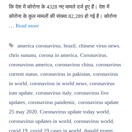
कि देश में कोरोना के 4328 नए मामले दर्ज हुए हैं। देश में
कोरोना के कुल मामलों की संख्या 82,289 हो गई है। कोरोना
…
Read more
Tags
america coronavirus
,
brazil
,
chinese virus news
,
chris sununu
,
corona in america
,
Coronavirus
,
coronavirus america
,
coronavirus china
,
coronavirus
current status
,
coronavirus in pakistan
,
coronavirus
in world
,
coronavirus in world news
,
coronavirus
iran update
,
coronavirus italy
,
coronavirus live
updates
,
coronavirus pandemic
,
coronavirus update
25 may 2020
,
Coronavirus update today world
,
coronavirus updates in world
,
coronavirus world
,
covid 19
,
covid 19 cases in world
,
donald trump
,