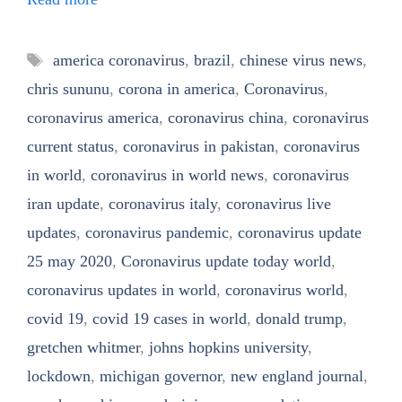
Tags
america coronavirus
,
brazil
,
chinese virus news
,
chris sununu
,
corona in america
,
Coronavirus
,
coronavirus america
,
coronavirus china
,
coronavirus
current status
,
coronavirus in pakistan
,
coronavirus
in world
,
coronavirus in world news
,
coronavirus
iran update
,
coronavirus italy
,
coronavirus live
updates
,
coronavirus pandemic
,
coronavirus update
25 may 2020
,
Coronavirus update today world
,
coronavirus updates in world
,
coronavirus world
,
covid 19
,
covid 19 cases in world
,
donald trump
,
gretchen whitmer
,
johns hopkins university
,
lockdown
,
michigan governor
,
new england journal
,