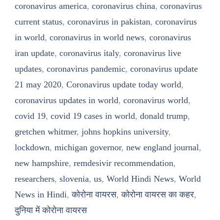
coronavirus america
,
coronavirus china
,
coronavirus
current status
,
coronavirus in pakistan
,
coronavirus
in world
,
coronavirus in world news
,
coronavirus
iran update
,
coronavirus italy
,
coronavirus live
updates
,
coronavirus pandemic
,
coronavirus update
21 may 2020
,
Coronavirus update today world
,
coronavirus updates in world
,
coronavirus world
,
covid 19
,
covid 19 cases in world
,
donald trump
,
gretchen whitmer
,
johns hopkins university
,
lockdown
,
michigan governor
,
new england journal
,
new hampshire
,
remdesivir recommendation
,
researchers
,
slovenia
,
us
,
World Hindi News
,
World
News in Hindi
,
कोरोना वायरस
,
कोरोना वायरस का कहर
,
दुनिया में कोरोना वायरस