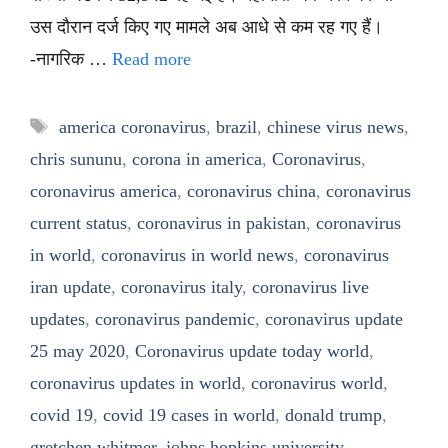
उस दौरान दर्ज किए गए मामले अब आधे से कम रह गए हैं।
-नागरिक …
Read more
Tags
america coronavirus
,
brazil
,
chinese virus news
,
chris sununu
,
corona in america
,
Coronavirus
,
coronavirus america
,
coronavirus china
,
coronavirus
current status
,
coronavirus in pakistan
,
coronavirus
in world
,
coronavirus in world news
,
coronavirus
iran update
,
coronavirus italy
,
coronavirus live
updates
,
coronavirus pandemic
,
coronavirus update
25 may 2020
,
Coronavirus update today world
,
coronavirus updates in world
,
coronavirus world
,
covid 19
,
covid 19 cases in world
,
donald trump
,
gretchen whitmer
,
johns hopkins university
,