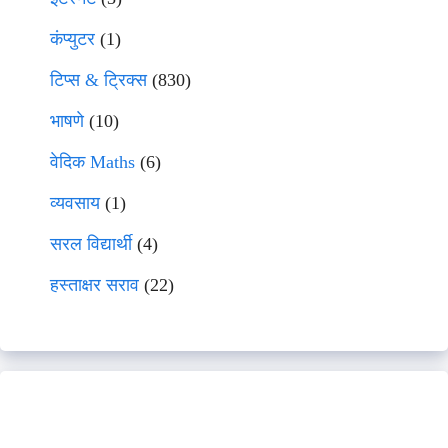
कंप्युटर
(1)
टिप्स & ट्रिक्स
(830)
भाषणे
(10)
वेदिक Maths
(6)
व्यवसाय
(1)
सरल विद्यार्थी
(4)
हस्ताक्षर सराव
(22)