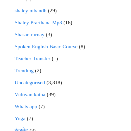
shaley nibandh
(29)
Shaley Prarthana Mp3
(16)
Shasan nirnay
(3)
Spoken English Basic Course
(8)
Teacher Transfer
(1)
Trending
(2)
Uncategorised
(3,818)
Vidnyan katha
(39)
Whats app
(7)
Yoga
(7)
इंटरनेट
(3)