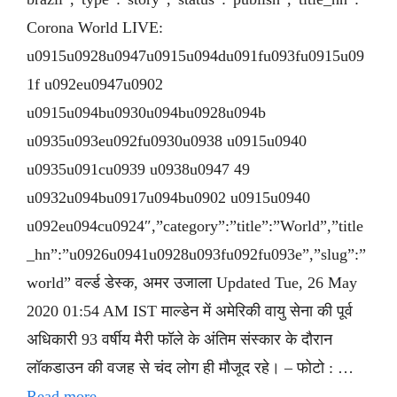
Corona World LIVE:
u0915u0928u0947u0915u094du091fu093fu0915u09
1f u092eu0947u0902
u0915u094bu0930u094bu0928u094b
u0935u093eu092fu0930u0938 u0915u0940
u0935u091cu0939 u0938u0947 49
u0932u094bu0917u094bu0902 u0915u0940
u092eu094cu0924″,”category”:”title”:”World”,”title
_hn”:”u0926u0941u0928u093fu092fu093e”,”slug”:”
world” वर्ल्ड डेस्क, अमर उजाला Updated Tue, 26 May
2020 01:54 AM IST माल्डेन में अमेरिकी वायु सेना की पूर्व
अधिकारी 93 वर्षीय मैरी फॉले के अंतिम संस्कार के दौरान
लॉकडाउन की वजह से चंद लोग ही मौजूद रहे। – फोटो : …
Read more