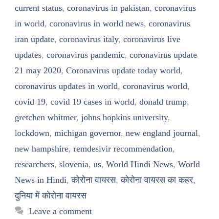
current status
,
coronavirus in pakistan
,
coronavirus
in world
,
coronavirus in world news
,
coronavirus
iran update
,
coronavirus italy
,
coronavirus live
updates
,
coronavirus pandemic
,
coronavirus update
21 may 2020
,
Coronavirus update today world
,
coronavirus updates in world
,
coronavirus world
,
covid 19
,
covid 19 cases in world
,
donald trump
,
gretchen whitmer
,
johns hopkins university
,
lockdown
,
michigan governor
,
new england journal
,
new hampshire
,
remdesivir recommendation
,
researchers
,
slovenia
,
us
,
World Hindi News
,
World
News in Hindi
,
कोरोना वायरस
,
कोरोना वायरस का कहर
,
दुनिया में कोरोना वायरस
Leave a comment