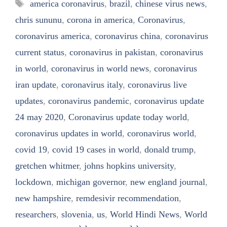
Tags
america coronavirus
,
brazil
,
chinese virus news
,
chris sununu
,
corona in america
,
Coronavirus
,
coronavirus america
,
coronavirus china
,
coronavirus
current status
,
coronavirus in pakistan
,
coronavirus
in world
,
coronavirus in world news
,
coronavirus
iran update
,
coronavirus italy
,
coronavirus live
updates
,
coronavirus pandemic
,
coronavirus update
24 may 2020
,
Coronavirus update today world
,
coronavirus updates in world
,
coronavirus world
,
covid 19
,
covid 19 cases in world
,
donald trump
,
gretchen whitmer
,
johns hopkins university
,
lockdown
,
michigan governor
,
new england journal
,
new hampshire
,
remdesivir recommendation
,
researchers
,
slovenia
,
us
,
World Hindi News
,
World