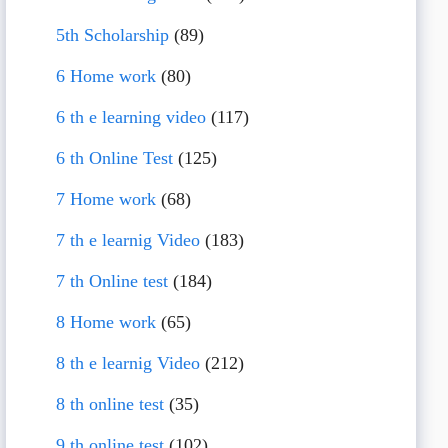
5th Scholarship
(89)
6 Home work
(80)
6 th e learning video
(117)
6 th Online Test
(125)
7 Home work
(68)
7 th e learnig Video
(183)
7 th Online test
(184)
8 Home work
(65)
8 th e learnig Video
(212)
8 th online test
(35)
9 th online test
(102)