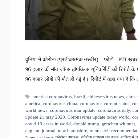
दुनिया में कोरोना (प्रतीकात्मक तस्वीर) – फोटो : PTI ख़ब
96 हजार की मौत जॉन्स हॉपकिन्स यूनिवर्सिटी की रिपोर्ट 
96 हजार लोगों की मौत हो गई है। रिपोर्ट में कहा गया है कि
Tags
america coronavirus
,
brazil
,
chinese virus news
,
chris
america
,
coronavirus china
,
coronavirus current status
,
cor
world news
,
coronavirus iran update
,
coronavirus italy
,
co
update 21 may 2020
,
Coronavirus update today world
,
co
covid 19 cases in world
,
donald trump
,
gretchen whitmer
,
england journal
,
new hampshire
,
remdesivir recommendat
News in Hindi
,
कोरोना वायरस
,
कोरोना वायरस का कहर
,
दुनिया में