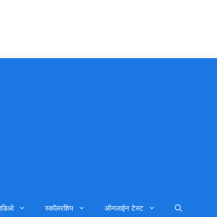
्हिडिओ
स्कॉलरशिप
ऑनलाईन टेस्ट