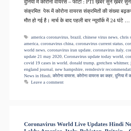
दुनिया में कोरोना वायरस – फोटो : PTI ख़बर सुनें ख़बर सु
संक्रमित पेरू में कोरोना वायरस संक्रमितों की संख्या बढ
मौत हो गई है। मार्च के बाद पहली बार न्यूयॉर्क में 24 घंटे 
Tags
america coronavirus
,
brazil
,
chinese virus news
,
chris
america
,
coronavirus china
,
coronavirus current status
,
cor
world news
,
coronavirus iran update
,
coronavirus italy
,
co
update 21 may 2020
,
Coronavirus update today world
,
co
covid 19 cases in world
,
donald trump
,
gretchen whitmer
,
england journal
,
new hampshire
,
remdesivir recommendat
News in Hindi
,
कोरोना वायरस
,
कोरोना वायरस का कहर
,
दुनिया में
Leave a comment
Coronavirus World Live Updates Hindi New