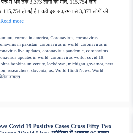
नें पेरू में अब तक 3,373 लोगों की मौत, 115,754 लोग
़कर 115,754 हो गई है। वहीं इस संक्रमण से 3,373 लोगों की
…
Read more
 sununu
,
corona in america
,
Coronavirus
,
coronavirus
onavirus in pakistan
,
coronavirus in world
,
coronavirus in
ronavirus live updates
,
coronavirus pandemic
,
coronavirus
ronavirus updates in world
,
coronavirus world
,
covid 19
,
johns hopkins university
,
lockdown
,
michigan governor
,
new
ion
,
researchers
,
slovenia
,
us
,
World Hindi News
,
World
 कोरोना वायरस
s Covid 19 Positive Cases Cross Fifty Two