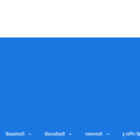
शिक्षकांसाठी
विद्यार्थ्यांसाठी
भाषणासाठी
इ लर्निग व