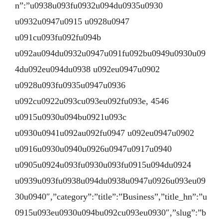
n”:”u0938u093fu0932u094du0935u0930
u0932u0947u0915 u0928u0947
u091cu093fu092fu094b
u092au094du0932u0947u091fu092bu0949u0930u09
4du092eu094du0938 u092eu0947u0902
u0928u093fu0935u0947u0936
u092cu0922u093cu093eu092fu093e, 4546
u0915u0930u094bu0921u093c
u0930u0941u092au092fu0947 u092eu0947u0902
u0916u0930u0940u0926u0947u0917u0940
u0905u0924u093fu0930u093fu0915u094du0924
u0939u093fu0938u094du0938u0947u0926u093eu09
30u0940″,”category”:”title”:”Business”,”title_hn”:”u
0915u093eu0930u094bu092cu093eu0930″,”slug”:”b