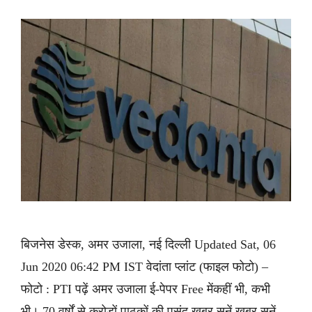
बिजनेस डेस्क, अमर उजाला, नई दिल्ली Updated Sat, 06
Jun 2020 06:42 PM IST वेदांता प्लांट (फाइल फोटो) –
फोटो : PTI पढ़ें अमर उजाला ई-पेपर Free मेंकहीं भी, कभी
भी। 70 वर्षों से करोड़ों पाठकों की पसंद ख़बर सुनें ख़बर सुनें