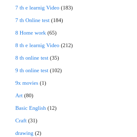
7 th e learnig Video
(183)
7 th Online test
(184)
8 Home work
(65)
8 th e learnig Video
(212)
8 th online test
(35)
9 th online test
(102)
9x movies
(1)
Art
(80)
Basic English
(12)
Craft
(31)
drawing
(2)