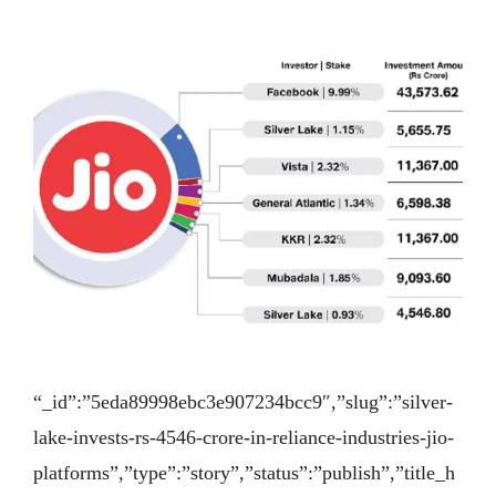
“_id”:”5eda89998ebc3e907234bcc9″,”slug”:”silver-
lake-invests-rs-4546-crore-in-reliance-industries-jio-
platforms”,”type”:”story”,”status”:”publish”,”title_h