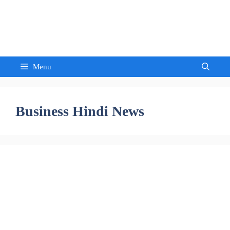
Skip
to
Sandeep Waghmore
content
Menu
Business Hindi News