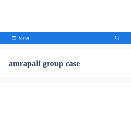
Skip
to
Sandeep Waghmore
content
Menu
amrapali group case