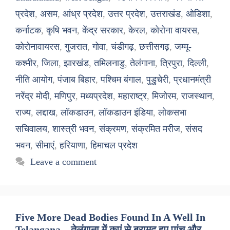
प्रदेश
,
असम
,
आंध्र प्रदेश
,
उत्तर प्रदेश
,
उत्तराखंड
,
ओडिशा
,
कर्नाटक
,
कृषि भवन
,
केंद्र सरकार
,
केरल
,
कोरोना वायरस
,
कोरोनावायरस
,
गुजरात
,
गोवा
,
चंडीगढ़
,
छत्तीसगढ़
,
जम्मू-
कश्मीर
,
जिला
,
झारखंड
,
तमिलनाडु
,
तेलंगाना
,
त्रिपुरा
,
दिल्ली
,
नीति आयोग
,
पंजाब बिहार
,
पश्चिम बंगाल
,
पुडुचेरी
,
प्रधानमंत्री
नरेंद्र मोदी
,
मणिपुर
,
मध्यप्रदेश
,
महाराष्ट्र
,
मिजोरम
,
राजस्थान
,
राज्य
,
लद्दाख
,
लॉकडाउन
,
लॉकडाउन इंडिया
,
लोकसभा
सचिवालय
,
शास्त्री भवन
,
संक्रमण
,
संक्रमित मरीज
,
संसद
भवन
,
सीमाएं
,
हरियाणा
,
हिमाचल प्रदेश
Leave a comment
Five More Dead Bodies Found In A Well In
Telangana – तेलंगाना में कुएं से बरामद हुए पांच और