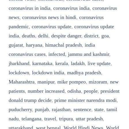
coronavirus in india
,
coronavirus india
,
coronavirus
news
,
coronavirus news in hindi
,
coronavirus
pandemic
,
coronavirus update
,
coronavirus update
india
,
deaths
,
delhi
,
despite danger
,
district
,
goa
,
gujarat
,
haryana
,
himachal pradesh
,
india
coronavirus cases
,
infected
,
jammu and kashmir
,
jharkhand
,
karnataka
,
kerala
,
ladakh
,
live update
,
lockdown
,
lockdown india
,
madhya pradesh
,
Maharashtra
,
manipur
,
mike pompeo
,
mizoram
,
new
patients
,
number increased
,
odisha
,
people
,
president
donald trump decide
,
prime minister narendra modi
,
puducherry
,
punjab
,
rajasthan
,
sentence
,
state
,
tamil
nadu
,
telangana
,
travel
,
tripura
,
uttar pradesh
,
uttarakhand
,
west bengal
,
World Hindi News
,
World