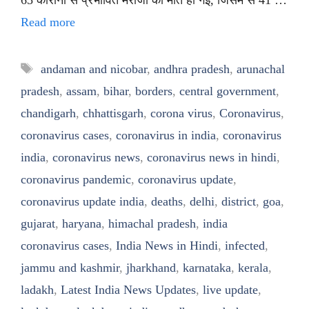
Read more
Tags
andaman and nicobar
,
andhra pradesh
,
arunachal
pradesh
,
assam
,
bihar
,
borders
,
central government
,
chandigarh
,
chhattisgarh
,
corona virus
,
Coronavirus
,
coronavirus cases
,
coronavirus in india
,
coronavirus
india
,
coronavirus news
,
coronavirus news in hindi
,
coronavirus pandemic
,
coronavirus update
,
coronavirus update india
,
deaths
,
delhi
,
district
,
goa
,
gujarat
,
haryana
,
himachal pradesh
,
india
coronavirus cases
,
India News in Hindi
,
infected
,
jammu and kashmir
,
jharkhand
,
karnataka
,
kerala
,
ladakh
,
Latest India News Updates
,
live update
,