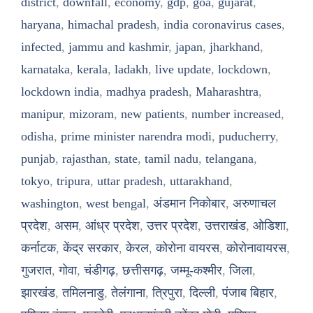
district
,
downfall
,
economy
,
gdp
,
goa
,
gujarat
,
haryana
,
himachal pradesh
,
india coronavirus cases
,
infected
,
jammu and kashmir
,
japan
,
jharkhand
,
karnataka
,
kerala
,
ladakh
,
live update
,
lockdown
,
lockdown india
,
madhya pradesh
,
Maharashtra
,
manipur
,
mizoram
,
new patients
,
number increased
,
odisha
,
prime minister narendra modi
,
puducherry
,
punjab
,
rajasthan
,
state
,
tamil nadu
,
telangana
,
tokyo
,
tripura
,
uttar pradesh
,
uttarakhand
,
washington
,
west bengal
,
अंडमान निकोबार
,
अरुणाचल
प्रदेश
,
असम
,
आंध्र प्रदेश
,
उत्तर प्रदेश
,
उत्तराखंड
,
ओडिशा
,
कर्नाटक
,
केंद्र सरकार
,
केरल
,
कोरोना वायरस
,
कोरोनावायरस
,
गुजरात
,
गोवा
,
चंडीगढ़
,
छत्तीसगढ़
,
जम्मू-कश्मीर
,
जिला
,
झारखंड
,
तमिलनाडु
,
तेलंगाना
,
त्रिपुरा
,
दिल्ली
,
पंजाब बिहार
,