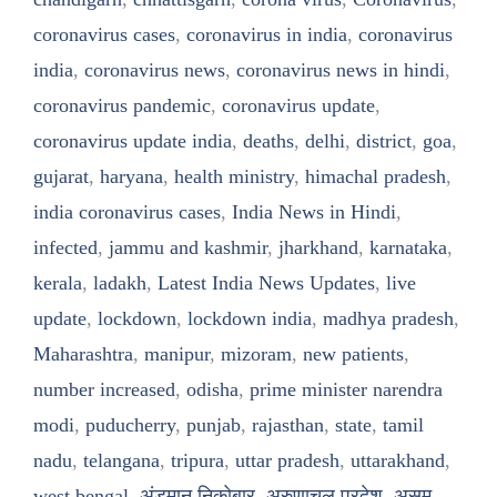
coronavirus cases
,
coronavirus in india
,
coronavirus
india
,
coronavirus news
,
coronavirus news in hindi
,
coronavirus pandemic
,
coronavirus update
,
coronavirus update india
,
deaths
,
delhi
,
district
,
goa
,
gujarat
,
haryana
,
health ministry
,
himachal pradesh
,
india coronavirus cases
,
India News in Hindi
,
infected
,
jammu and kashmir
,
jharkhand
,
karnataka
,
kerala
,
ladakh
,
Latest India News Updates
,
live
update
,
lockdown
,
lockdown india
,
madhya pradesh
,
Maharashtra
,
manipur
,
mizoram
,
new patients
,
number increased
,
odisha
,
prime minister narendra
modi
,
puducherry
,
punjab
,
rajasthan
,
state
,
tamil
nadu
,
telangana
,
tripura
,
uttar pradesh
,
uttarakhand
,
west bengal
,
अंडमान निकोबार
,
अरुणाचल प्रदेश
,
असम
,