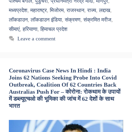
पश्चिम बंगाल
,
पुडुचेरी
,
प्रधानमंत्री नरेंद्र मोदी
,
मणिपुर
,
मध्यप्रदेश
,
महाराष्ट्र
,
मिजोरम
,
राजस्थान
,
राज्य
,
लद्दाख
,
लॉकडाउन
,
लॉकडाउन इंडिया
,
संक्रमण
,
संक्रमित मरीज
,
सीमाएं
,
हरियाणा
,
हिमाचल प्रदेश
Leave a comment
Coronavirus Case News In Hindi : India
Joins 62 Nations Seeking Probe Into Covid
Outbreak, Coalition Of 62 Countries Back
Australias Push For – कोरोना: रोकथाम के उपायों
में डब्ल्यूएचओ की भूमिका की जांच में 62 देशों के साथ
भारत