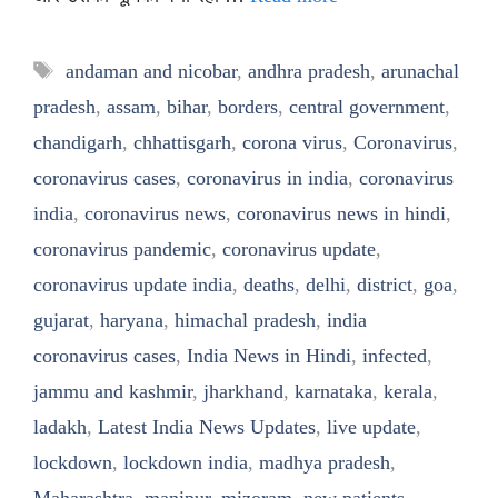
Tags
andaman and nicobar
,
andhra pradesh
,
arunachal
pradesh
,
assam
,
bihar
,
borders
,
central government
,
chandigarh
,
chhattisgarh
,
corona virus
,
Coronavirus
,
coronavirus cases
,
coronavirus in india
,
coronavirus
india
,
coronavirus news
,
coronavirus news in hindi
,
coronavirus pandemic
,
coronavirus update
,
coronavirus update india
,
deaths
,
delhi
,
district
,
goa
,
gujarat
,
haryana
,
himachal pradesh
,
india
coronavirus cases
,
India News in Hindi
,
infected
,
jammu and kashmir
,
jharkhand
,
karnataka
,
kerala
,
ladakh
,
Latest India News Updates
,
live update
,
lockdown
,
lockdown india
,
madhya pradesh
,
Maharashtra
,
manipur
,
mizoram
,
new patients
,