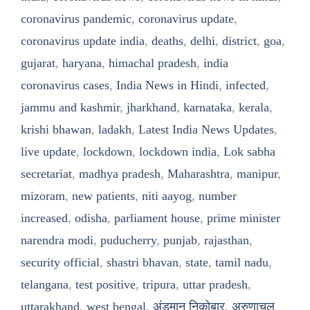
coronavirus pandemic
,
coronavirus update
,
coronavirus update india
,
deaths
,
delhi
,
district
,
goa
,
gujarat
,
haryana
,
himachal pradesh
,
india
coronavirus cases
,
India News in Hindi
,
infected
,
jammu and kashmir
,
jharkhand
,
karnataka
,
kerala
,
krishi bhawan
,
ladakh
,
Latest India News Updates
,
live update
,
lockdown
,
lockdown india
,
Lok sabha
secretariat
,
madhya pradesh
,
Maharashtra
,
manipur
,
mizoram
,
new patients
,
niti aayog
,
number
increased
,
odisha
,
parliament house
,
prime minister
narendra modi
,
puducherry
,
punjab
,
rajasthan
,
security official
,
shastri bhavan
,
state
,
tamil nadu
,
telangana
,
test positive
,
tripura
,
uttar pradesh
,
uttarakhand
,
west bengal
,
अंडमान निकोबार
,
अरुणाचल