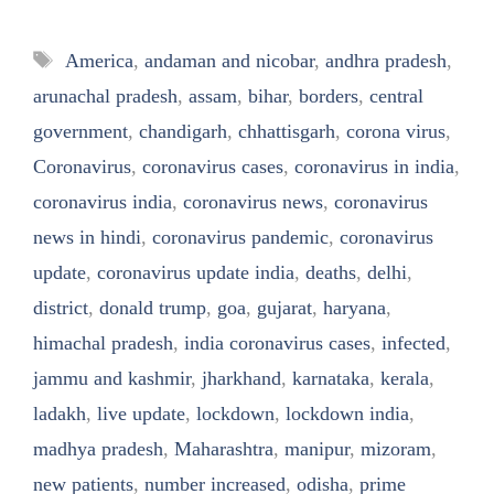
Tags
America
,
andaman and nicobar
,
andhra pradesh
,
arunachal pradesh
,
assam
,
bihar
,
borders
,
central
government
,
chandigarh
,
chhattisgarh
,
corona virus
,
Coronavirus
,
coronavirus cases
,
coronavirus in india
,
coronavirus india
,
coronavirus news
,
coronavirus
news in hindi
,
coronavirus pandemic
,
coronavirus
update
,
coronavirus update india
,
deaths
,
delhi
,
district
,
donald trump
,
goa
,
gujarat
,
haryana
,
himachal pradesh
,
india coronavirus cases
,
infected
,
jammu and kashmir
,
jharkhand
,
karnataka
,
kerala
,
ladakh
,
live update
,
lockdown
,
lockdown india
,
madhya pradesh
,
Maharashtra
,
manipur
,
mizoram
,
new patients
,
number increased
,
odisha
,
prime