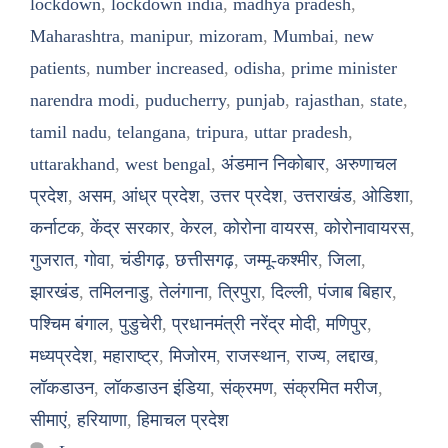
lockdown
,
lockdown india
,
madhya pradesh
,
Maharashtra
,
manipur
,
mizoram
,
Mumbai
,
new
patients
,
number increased
,
odisha
,
prime minister
narendra modi
,
puducherry
,
punjab
,
rajasthan
,
state
,
tamil nadu
,
telangana
,
tripura
,
uttar pradesh
,
uttarakhand
,
west bengal
,
अंडमान निकोबार
,
अरुणाचल
प्रदेश
,
असम
,
आंध्र प्रदेश
,
उत्तर प्रदेश
,
उत्तराखंड
,
ओडिशा
,
कर्नाटक
,
केंद्र सरकार
,
केरल
,
कोरोना वायरस
,
कोरोनावायरस
,
गुजरात
,
गोवा
,
चंडीगढ़
,
छत्तीसगढ़
,
जम्मू-कश्मीर
,
जिला
,
झारखंड
,
तमिलनाडु
,
तेलंगाना
,
त्रिपुरा
,
दिल्ली
,
पंजाब बिहार
,
पश्चिम बंगाल
,
पुडुचेरी
,
प्रधानमंत्री नरेंद्र मोदी
,
मणिपुर
,
मध्यप्रदेश
,
महाराष्ट्र
,
मिजोरम
,
राजस्थान
,
राज्य
,
लद्दाख
,
लॉकडाउन
,
लॉकडाउन इंडिया
,
संक्रमण
,
संक्रमित मरीज
,
सीमाएं
,
हरियाणा
,
हिमाचल प्रदेश