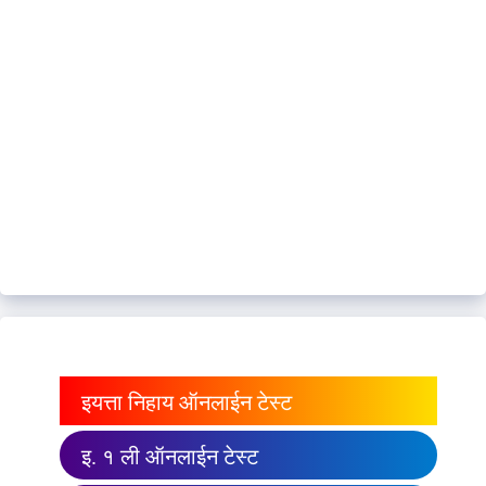
इयत्ता निहाय ऑनलाईन टेस्ट
इ. १ ली ऑनलाईन टेस्ट