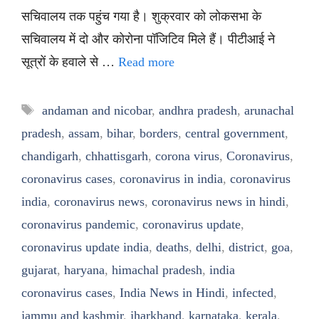
सचिवालय तक पहुंच गया है। शुक्रवार को लोकसभा के
सचिवालय में दो और कोरोना पॉजिटिव मिले हैं। पीटीआई ने
सूत्रों के हवाले से …
Read more
Tags
andaman and nicobar
,
andhra pradesh
,
arunachal
pradesh
,
assam
,
bihar
,
borders
,
central government
,
chandigarh
,
chhattisgarh
,
corona virus
,
Coronavirus
,
coronavirus cases
,
coronavirus in india
,
coronavirus
india
,
coronavirus news
,
coronavirus news in hindi
,
coronavirus pandemic
,
coronavirus update
,
coronavirus update india
,
deaths
,
delhi
,
district
,
goa
,
gujarat
,
haryana
,
himachal pradesh
,
india
coronavirus cases
,
India News in Hindi
,
infected
,
jammu and kashmir
,
jharkhand
,
karnataka
,
kerala
,