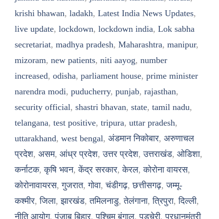
krishi bhawan
,
ladakh
,
Latest India News Updates
,
live update
,
lockdown
,
lockdown india
,
Lok sabha
secretariat
,
madhya pradesh
,
Maharashtra
,
manipur
,
mizoram
,
new patients
,
niti aayog
,
number
increased
,
odisha
,
parliament house
,
prime minister
narendra modi
,
puducherry
,
punjab
,
rajasthan
,
security official
,
shastri bhavan
,
state
,
tamil nadu
,
telangana
,
test positive
,
tripura
,
uttar pradesh
,
uttarakhand
,
west bengal
,
अंडमान निकोबार
,
अरुणाचल
प्रदेश
,
असम
,
आंध्र प्रदेश
,
उत्तर प्रदेश
,
उत्तराखंड
,
ओडिशा
,
कर्नाटक
,
कृषि भवन
,
केंद्र सरकार
,
केरल
,
कोरोना वायरस
,
कोरोनावायरस
,
गुजरात
,
गोवा
,
चंडीगढ़
,
छत्तीसगढ़
,
जम्मू-
कश्मीर
,
जिला
,
झारखंड
,
तमिलनाडु
,
तेलंगाना
,
त्रिपुरा
,
दिल्ली
,
नीति आयोग
,
पंजाब बिहार
,
पश्चिम बंगाल
,
पुडुचेरी
,
प्रधानमंत्री