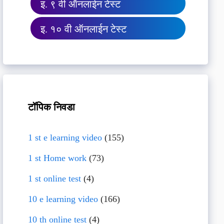
इ. ९ वी ऑनलाईन टेस्ट
इ. १० वी ऑनलाईन टेस्ट
टॉपिक निवडा
1 st e learning video
(155)
1 st Home work
(73)
1 st online test
(4)
10 e learning video
(166)
10 th online test
(4)