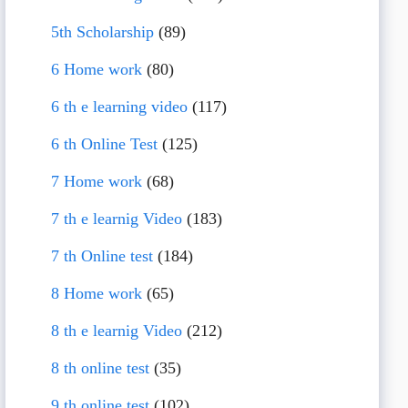
5th Scholarship
(89)
6 Home work
(80)
6 th e learning video
(117)
6 th Online Test
(125)
7 Home work
(68)
7 th e learnig Video
(183)
7 th Online test
(184)
8 Home work
(65)
8 th e learnig Video
(212)
8 th online test
(35)
9 th online test
(102)