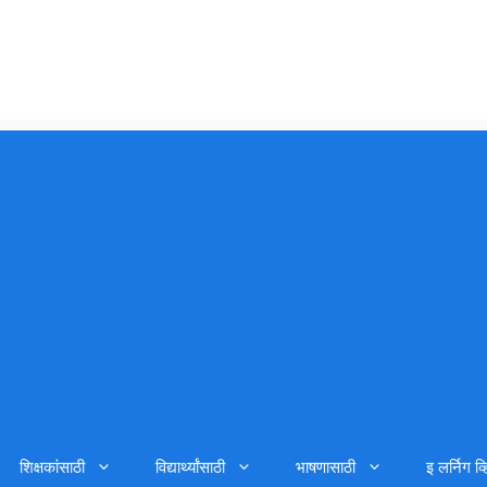
शिक्षकांसाठी
विद्यार्थ्यांसाठी
भाषणासाठी
इ लर्निग व