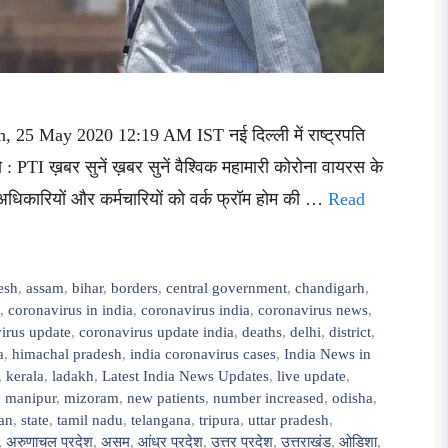
n, 25 May 2020 12:19 AM IST नई दिल्ली में राष्ट्रपति
 PTI ख़बर सुनें ख़बर सुनें वैश्विक महामारी कोरोना वायरस के
 अधिकारियों और कर्मचारियों को वर्क फ्रॉम होम की …
Read
esh
,
assam
,
bihar
,
borders
,
central government
,
chandigarh
,
,
coronavirus in india
,
coronavirus india
,
coronavirus news
,
irus update
,
coronavirus update india
,
deaths
,
delhi
,
district
,
a
,
himachal pradesh
,
india coronavirus cases
,
India News in
,
kerala
,
ladakh
,
Latest India News Updates
,
live update
,
,
manipur
,
mizoram
,
new patients
,
number increased
,
odisha
,
han
,
state
,
tamil nadu
,
telangana
,
tripura
,
uttar pradesh
,
,
अरुणाचल प्रदेश
,
असम
,
आंध्र प्रदेश
,
उत्तर प्रदेश
,
उत्तराखंड
,
ओडिशा
,