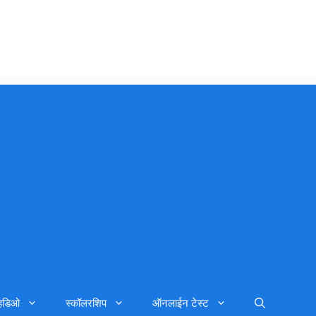
्हिडिओ
स्कॉलरशिप
ऑनलाईन टेस्ट