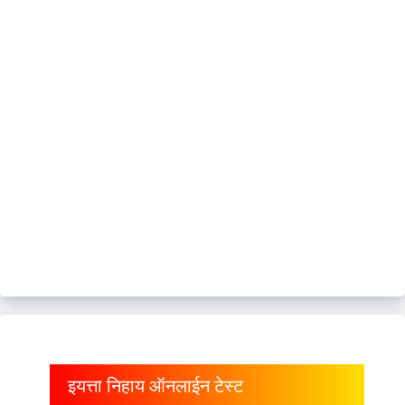
इयत्ता निहाय ऑनलाईन टेस्ट