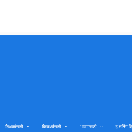
शिक्षकांसाठी
विद्यार्थ्यांसाठी
भाषणासाठी
इ लर्निग व