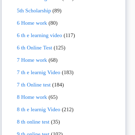
5th Scholarship
(89)
6 Home work
(80)
6 th e learning video
(117)
6 th Online Test
(125)
7 Home work
(68)
7 th e learnig Video
(183)
7 th Online test
(184)
8 Home work
(65)
8 th e learnig Video
(212)
8 th online test
(35)
9 th online test
(102)