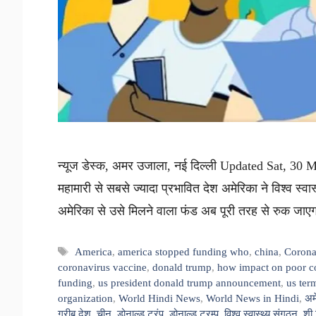
न्यूज डेस्क, अमर उजाला, नई दिल्ली Updated Sat, 30 M
महामारी से सबसे ज्यादा प्रभावित देश अमेरिका ने विश्व स्वास्
अमेरिका से उसे मिलने वाला फंड अब पूरी तरह से रुक जा
Tags
America
,
america stopped funding who
,
china
,
Coron
coronavirus vaccine
,
donald trump
,
how impact on poor c
funding
,
us president donald trump announcement
,
us ter
organization
,
World Hindi News
,
World News in Hindi
,
अम
गरीब देश
,
चीन
,
डोनाल्ड ट्रंप
,
डोनाल्ड ट्रम्प
,
विश्व स्वास्थ्य संगठन
,
शी 