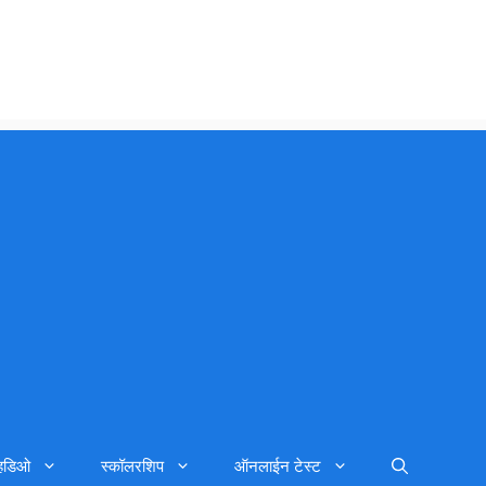
्हिडिओ
स्कॉलरशिप
ऑनलाईन टेस्ट