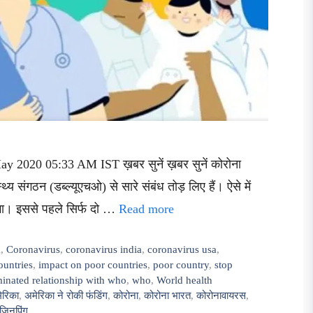
ay 2020 05:33 AM IST ख़बर सुनें ख़बर सुनें कोरोना
थ्य संगठन (डब्ल्यूएचओ) से सारे संबंध तोड़ लिए हैं। ऐसे में
एगा। इससे पहले सिर्फ दो …
Read more
a
,
Coronavirus
,
coronavirus india
,
coronavirus usa
,
ountries
,
impact on poor countries
,
poor country
,
stop
minated relationship with who
,
who
,
World health
ेरिका
,
अमेरिका ने रोकी फंडिंग
,
कोरोना
,
कोरोना भारत
,
कोरोनावायरस
,
जिनपिंग