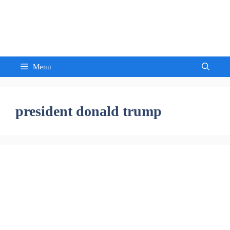
Skip
to
Sandeep Waghmore
content
Menu
president donald trump