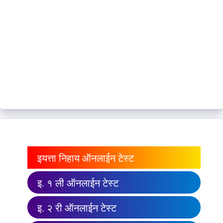
इयत्ता निहाय ऑनलाईन टेस्ट
इ. १ ली ऑनलाईन टेस्ट
इ. २ री ऑनलाईन टेस्ट