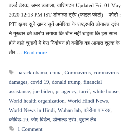
वर्ल्ड डेस्क, अमर उजाला, वाशिंगटन Updated Fri, 01 May
2020 12:13 PM IST डोनाल्ड ट्रंप (फाइल फोटो) – फोटो :
PTI ख़बर सुनें ख़बर सुनें अमेरिका के राष्ट्रपति डोनाल्ड ट्रंप
ने गुरुवार को आरोप लगाया कि चीन नहीं चाहता कि इस साल
होने वाले चुनावों में मेरा निर्वाचन हो क्योंकि वह आयात शुल्क के
तौर …
Read more
Tags
barack obama
,
china
,
Coronavirus
,
coronavirus
damages
,
covid 19
,
donald trump
,
financial
assistance
,
joe biden
,
pr agency
,
tarrif
,
white house
,
World health organization
,
World Hindi News
,
World News in Hindi
,
Wuhan lab
,
कोरोना वायरस
,
कोविड-19
,
जोए बिडेन
,
डोनाल्ड ट्रंप
,
वुहान लैब
1 Comment