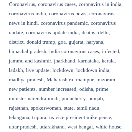
Coronavirus
,
coronavirus cases
,
coronavirus in india
,
coronavirus india
,
coronavirus news
,
coronavirus
news in hindi
,
coronavirus pandemic
,
coronavirus
update
,
coronavirus update india
,
deaths
,
delhi
,
district
,
donald trump
,
goa
,
gujarat
,
haryana
,
himachal pradesh
,
india coronavirus cases
,
infected
,
jammu and kashmir
,
jharkhand
,
karnataka
,
kerala
,
ladakh
,
live update
,
lockdown
,
lockdown india
,
madhya pradesh
,
Maharashtra
,
manipur
,
mizoram
,
new patients
,
number increased
,
odisha
,
prime
minister narendra modi
,
puducherry
,
punjab
,
rajasthan
,
spokeswoman
,
state
,
tamil nadu
,
telangana
,
tripura
,
us vice president mike pence
,
uttar pradesh
,
uttarakhand
,
west bengal
,
white house
,