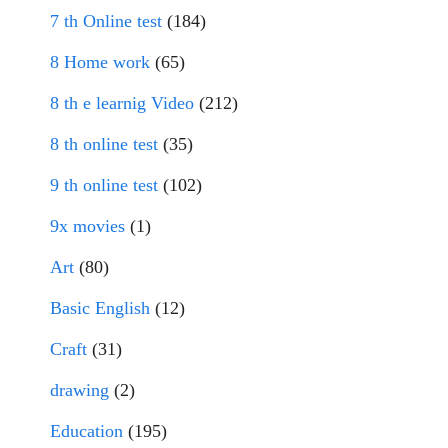
7 th Online test
(184)
8 Home work
(65)
8 th e learnig Video
(212)
8 th online test
(35)
9 th online test
(102)
9x movies
(1)
Art
(80)
Basic English
(12)
Craft
(31)
drawing
(2)
Education
(195)