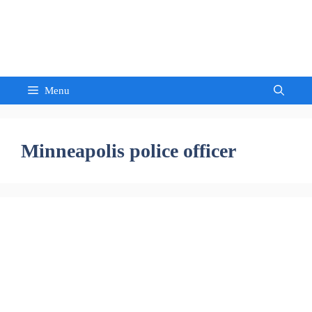
Skip
to
Sandeep Waghmore
content
Menu
Minneapolis police officer