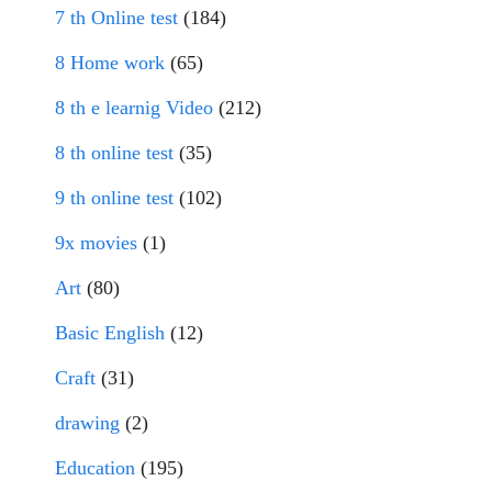
7 th Online test
(184)
8 Home work
(65)
8 th e learnig Video
(212)
8 th online test
(35)
9 th online test
(102)
9x movies
(1)
Art
(80)
Basic English
(12)
Craft
(31)
drawing
(2)
Education
(195)