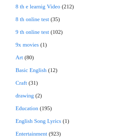
8 th e learnig Video
(212)
8 th online test
(35)
9 th online test
(102)
9x movies
(1)
Art
(80)
Basic English
(12)
Craft
(31)
drawing
(2)
Education
(195)
English Song Lyrics
(1)
Entertainment
(923)