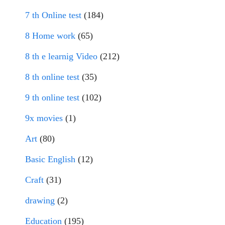
7 th Online test
(184)
8 Home work
(65)
8 th e learnig Video
(212)
8 th online test
(35)
9 th online test
(102)
9x movies
(1)
Art
(80)
Basic English
(12)
Craft
(31)
drawing
(2)
Education
(195)