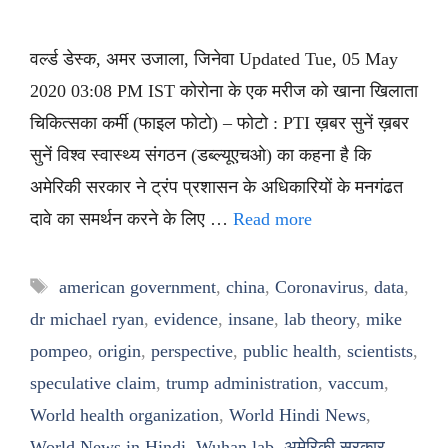
वर्ल्ड डेस्क, अमर उजाला, जिनेवा Updated Tue, 05 May
2020 03:08 PM IST कोरोना के एक मरीज को खाना खिलाता
चिकित्सका कर्मी (फाइल फोटो) – फोटो : PTI ख़बर सुनें ख़बर
सुनें विश्व स्वास्थ्य संगठन (डब्ल्यूएचओ) का कहना है कि
अमेरिकी सरकार ने ट्रंप प्रशासन के अधिकारियों के मनगंढत
दावे का समर्थन करने के लिए …
Read more
Tags
american government
,
china
,
Coronavirus
,
data
,
dr michael ryan
,
evidence
,
insane
,
lab theory
,
mike
pompeo
,
origin
,
perspective
,
public health
,
scientists
,
speculative claim
,
trump administration
,
vaccum
,
World health organization
,
World Hindi News
,
World News in Hindi
,
Wuhan lab
,
अमेरिकी सरकार
,