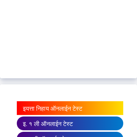
इयत्ता निहाय ऑनलाईन टेस्ट
इ. १ ली ऑनलाईन टेस्ट