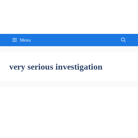
Skip
to
Sandeep Waghmore
content
Menu
very serious investigation