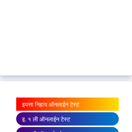
इयत्ता निहाय ऑनलाईन टेस्ट
इ. १ ली ऑनलाईन टेस्ट