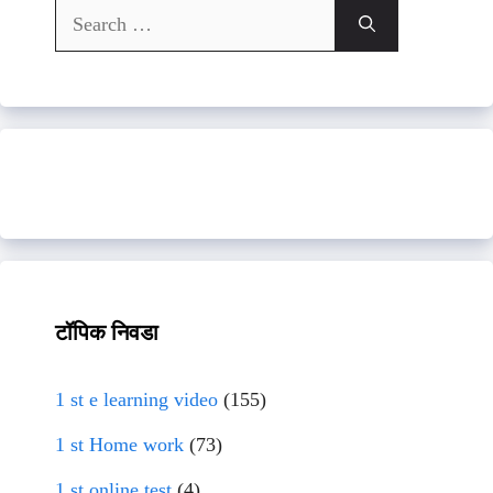
Search
for:
टॉपिक निवडा
1 st e learning video
(155)
1 st Home work
(73)
1 st online test
(4)