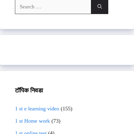
Search
for:
टॉपिक निवडा
1 st e learning video
(155)
1 st Home work
(73)
1 st online test
(4)