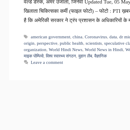
वर्ल्ड डेस्क, अमर उजाला, जिनेवा Updated Tue, 05 M
खिलाता चिकित्सका कर्मी (फाइल फोटो) – फोटो : PTI ख़बर सु
है कि अमेरिकी सरकार ने ट्रंप प्रशासन के अधिकारियों क
Tags
american government
,
china
,
Coronavirus
,
data
,
dr mi
origin
,
perspective
,
public health
,
scientists
,
speculative cl
organization
,
World Hindi News
,
World News in Hindi
,
Wu
माइक पोम्पियो
,
विश्व स्वास्थ्य संगठन
,
वुहान लैब
,
वैज्ञानिक
Leave a comment