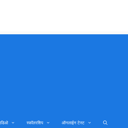
्हिडिओ
स्कॉलरशिप
ऑनलाईन टेस्ट