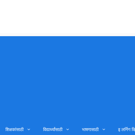
शिक्षकांसाठी
विद्यार्थ्यांसाठी
भाषणासाठी
इ लर्निग व