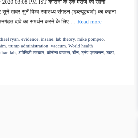
ay 2020 03:08 PM IST कोरोना के एक मरीज को खाना
नें ख़बर सुनें विश्व स्वास्थ्य संगठन (डब्ल्यूएचओ) का कहना
े मनगंढत दावे का समर्थन करने के लिए …
Read more
chael ryan
,
evidence
,
insane
,
lab theory
,
mike pompeo
,
aim
,
trump administration
,
vaccum
,
World health
han lab
,
अमेरिकी सरकार
,
कोरोना वायरस
,
चीन
,
ट्रंप प्रशासन
,
डाटा
,