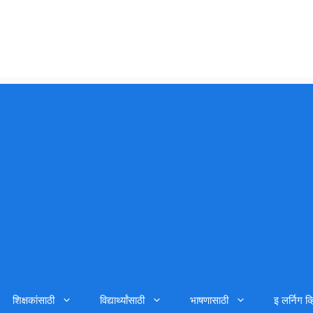
शिक्षकांसाठी
विद्यार्थ्यांसाठी
भाषणासाठी
इ लर्निग व