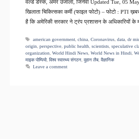
वर्ल्ड डेस्क, अमर उजाला, जिनेवा Updated Tue, 05 M
खिलाता चिकित्सका कर्मी (फाइल फोटो) – फोटो : PTI ख़बर सु
है कि अमेरिकी सरकार ने ट्रंप प्रशासन के अधिकारियों क
Tags
american government
,
china
,
Coronavirus
,
data
,
dr mi
origin
,
perspective
,
public health
,
scientists
,
speculative cl
organization
,
World Hindi News
,
World News in Hindi
,
Wu
माइक पोम्पियो
,
विश्व स्वास्थ्य संगठन
,
वुहान लैब
,
वैज्ञानिक
Leave a comment