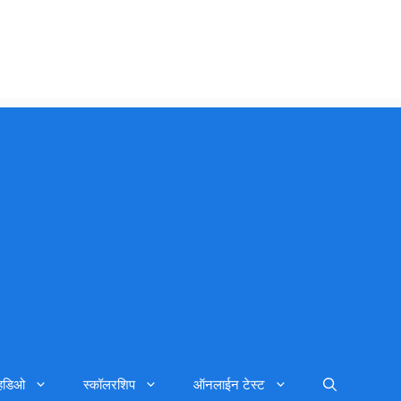
्हिडिओ
स्कॉलरशिप
ऑनलाईन टेस्ट