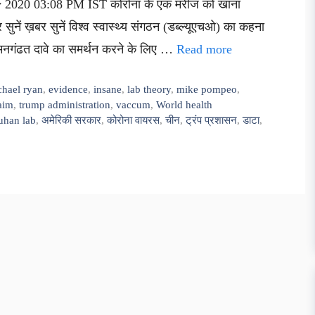
ay 2020 03:08 PM IST कोरोना के एक मरीज को खाना
नें ख़बर सुनें विश्व स्वास्थ्य संगठन (डब्ल्यूएचओ) का कहना
े मनगंढत दावे का समर्थन करने के लिए …
Read more
chael ryan
,
evidence
,
insane
,
lab theory
,
mike pompeo
,
aim
,
trump administration
,
vaccum
,
World health
han lab
,
अमेरिकी सरकार
,
कोरोना वायरस
,
चीन
,
ट्रंप प्रशासन
,
डाटा
,