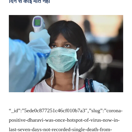
दिन से कोई मौत नहीं
“_id”:”5ede0c877251c46cf010b7a3″,”slug”:”corona-
positive-dharavi-was-once-hotspot-of-virus-now-in-
last-seven-days-not-recorded-single-death-from-