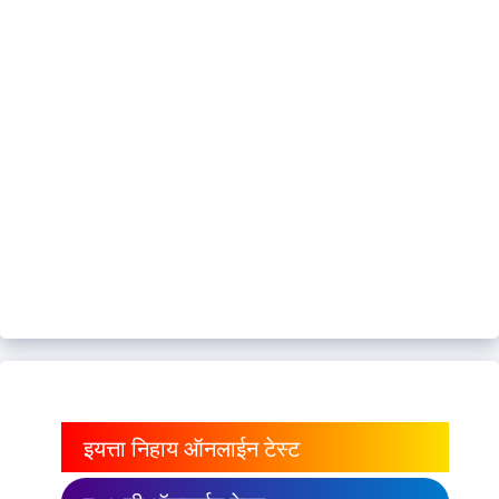
इयत्ता निहाय ऑनलाईन टेस्ट