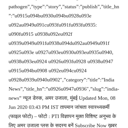
pathogen”,”type”:”story”,”status”:”publish”,”title_hn
”:”u0915u094bu0930u094bu0928u093e
u092au0949u091cu093fu091fu093fu0935:
u090fu0915 u0938u092eu092f
u0939u0949u091fu0938u094du092au0949u091f
u0925u093e u0927u093eu0930u093eu0935u0940,
u0938u093eu0924 u0926u093fu0928 u0938u0947
u0915u094bu0908 u092eu094cu0924
u0928u0939u0940u0902″,”category”:”title”:”India
News”,”title_hn”:”u0926u0947u0936″,”slug”:”india-
news” न्यूज डेस्क, अमर उजाला, मुंबई Updated Mon, 08
Jun 2020 03:43 PM IST तापमान जांचता स्वास्थ्यकर्मी
(फाइल फोटो) – फोटो : PTI विज्ञापन मुक्त विशिष्ट अनुभव के
लिए अमर उजाला प्लस के सदस्य बनें Subscribe Now ख़बर