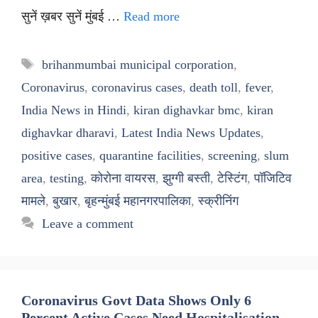
सुनें ख़बर सुनें मुंबई …
Read more
Tags
brihanmumbai municipal corporation
,
Coronavirus
,
coronavirus cases
,
death toll
,
fever
,
India News in Hindi
,
kiran dighavkar bmc
,
kiran
dighavkar dharavi
,
Latest India News Updates
,
positive cases
,
quarantine facilities
,
screening
,
slum
area
,
testing
,
कोरोना वायरस
,
झुग्गी बस्ती
,
टेस्टिंग
,
पॉजिटिव
मामले
,
बुखार
,
बृहन्मुंबई महानगरपालिका
,
स्क्रीनिंग
Leave a comment
Coronavirus Govt Data Shows Only 6
Percent Active Cases Need Hospitalisation