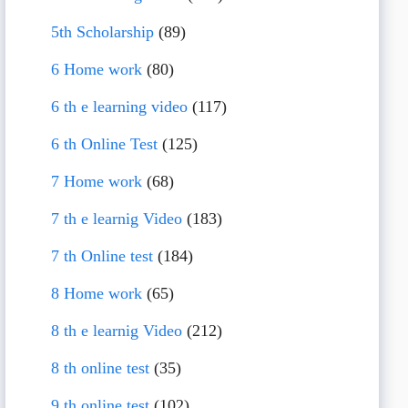
5th Scholarship
(89)
6 Home work
(80)
6 th e learning video
(117)
6 th Online Test
(125)
7 Home work
(68)
7 th e learnig Video
(183)
7 th Online test
(184)
8 Home work
(65)
8 th e learnig Video
(212)
8 th online test
(35)
9 th online test
(102)