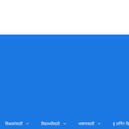
शिक्षकांसाठी
विद्यार्थ्यांसाठी
भाषणासाठी
इ लर्निग व