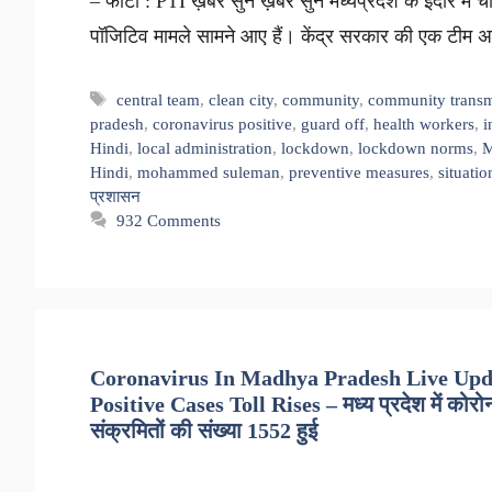
– फोटो : PTI ख़बर सुनें ख़बर सुनें मध्यप्रदेश के इंदौर में च
पॉजिटिव मामले सामने आए हैं। केंद्र सरकार की एक टी
Tags
central team
,
clean city
,
community
,
community transm
pradesh
,
coronavirus positive
,
guard off
,
health workers
,
i
Hindi
,
local administration
,
lockdown
,
lockdown norms
,
M
Hindi
,
mohammed suleman
,
preventive measures
,
situatio
प्रशासन
932 Comments
Coronavirus In Madhya Pradesh Live Upd
Positive Cases Toll Rises – मध्य प्रदेश में कोरोना
संक्रमितों की संख्या 1552 हुई