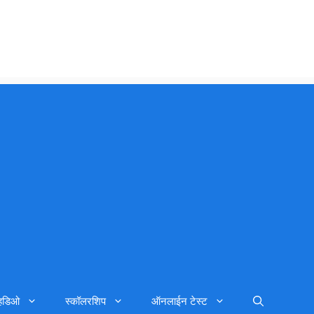
्हिडिओ
स्कॉलरशिप
ऑनलाईन टेस्ट