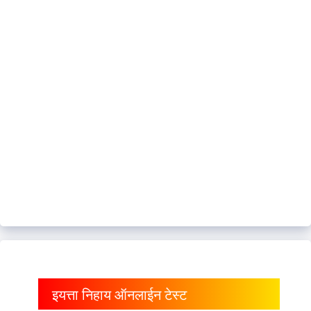
इयत्ता निहाय ऑनलाईन टेस्ट