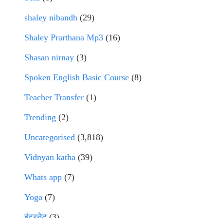
shaley nibandh
(29)
Shaley Prarthana Mp3
(16)
Shasan nirnay
(3)
Spoken English Basic Course
(8)
Teacher Transfer
(1)
Trending
(2)
Uncategorised
(3,818)
Vidnyan katha
(39)
Whats app
(7)
Yoga
(7)
इंटरनेट
(3)