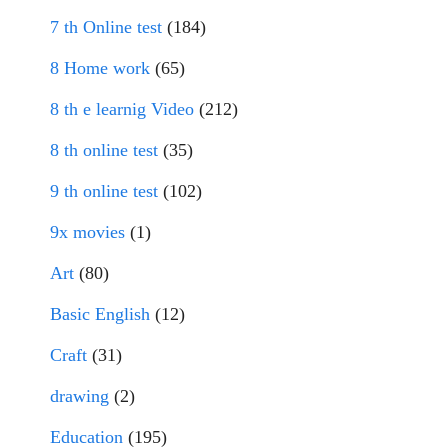
7 th Online test
(184)
8 Home work
(65)
8 th e learnig Video
(212)
8 th online test
(35)
9 th online test
(102)
9x movies
(1)
Art
(80)
Basic English
(12)
Craft
(31)
drawing
(2)
Education
(195)