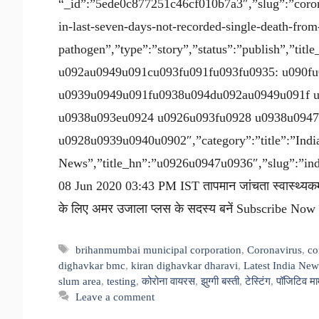
“_id”:”5ede0c877251c46cf010b7a3″,”slug”:”coron
in-last-seven-days-not-recorded-single-death-from
pathogen”,”type”:”story”,”status”:”publish”,”t
u092au0949u091cu093fu091fu093fu0935: u090f
u0939u0949u091fu0938u094du092au0949u091f 
u0938u093eu0924 u0926u093fu0928 u0938u0947
u0928u0939u0940u0902″,”category”:”title”:”Indi
News”,”title_hn”:”u0926u0947u0936″,”slug”:”india
08 Jun 2020 03:43 PM IST तापमान जांचता स्वास्थ्यकर्म
के लिए अमर उजाला प्लस के सदस्य बनें Subscribe Now ख़
Tags
brihanmumbai municipal corporation
,
Coronavirus
,
co
dighavkar bmc
,
kiran dighavkar dharavi
,
Latest India Ne
slum area
,
testing
,
कोरोना वायरस
,
झुग्गी बस्ती
,
टेस्टिंग
,
पॉजिटिव मा
Leave a comment