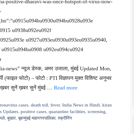
a-positive-dharavi-was-once-hotspot-of-virus-now-
-
itle_hn”:”u0915u094bu0930u094bu0928u093e
u0915 u0938u092eu092f
u0925u093e u0927u093eu0930u093eu0935u0940,
 u0915u094bu0908 u092eu094cu0924
a
-news” न्यूज डेस्क, अमर उजाला, मुंबई Updated Mon,
ी (फाइल फोटो) – फोटो : PTI विज्ञापन मुक्त विशिष्ट अनुभव
बर सुनें ख़बर सुनें मुंबई …
Read more
ronavirus cases
,
death toll
,
fever
,
India News in Hindi
,
kiran
ws Updates
,
positive cases
,
quarantine facilities
,
screening
,
मले
,
बुखार
,
बृहन्मुंबई महानगरपालिका
,
स्क्रीनिंग