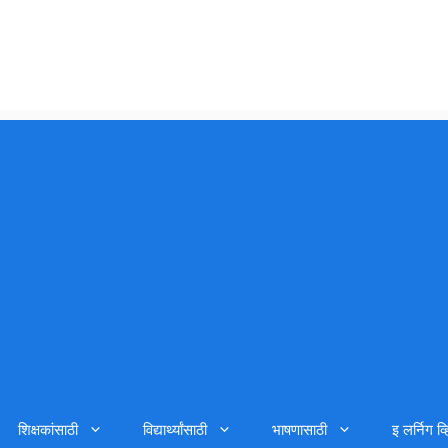
शिक्षकांसाठी
विद्यार्थ्यांसाठी
भाषणासाठी
इ लर्निग व