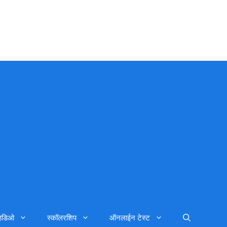
्हिडिओ
स्कॉलरशिप
ऑनलाईन टेस्ट