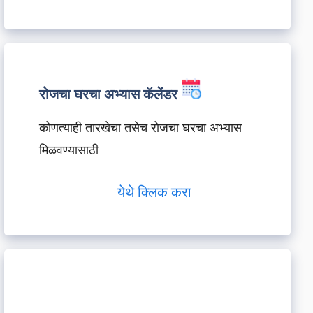
रोजचा घरचा अभ्यास कॅलेंडर
कोणत्याही तारखेचा तसेच रोजचा घरचा अभ्यास
मिळवण्यासाठी
येथे क्लिक करा