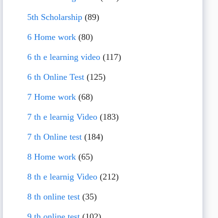
5th Scholarship
(89)
6 Home work
(80)
6 th e learning video
(117)
6 th Online Test
(125)
7 Home work
(68)
7 th e learnig Video
(183)
7 th Online test
(184)
8 Home work
(65)
8 th e learnig Video
(212)
8 th online test
(35)
9 th online test
(102)