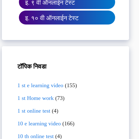
इ. ९ वी ऑनलाईन टेस्ट
इ. १० वी ऑनलाईन टेस्ट
टॉपिक निवडा
1 st e learning video
(155)
1 st Home work
(73)
1 st online test
(4)
10 e learning video
(166)
10 th online test
(4)