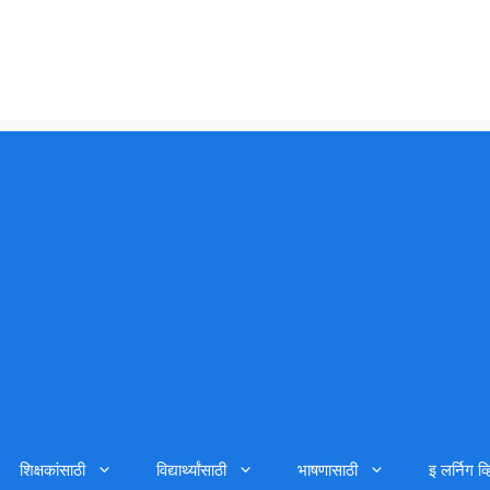
शिक्षकांसाठी
विद्यार्थ्यांसाठी
भाषणासाठी
इ लर्निग व