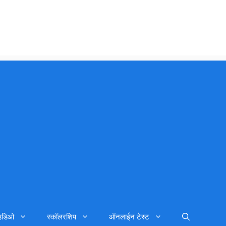
्हिडिओ
स्कॉलरशिप
ऑनलाईन टेस्ट