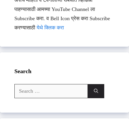
असेच माहिती व टेक्नॉलॉजी संबधीत व्हिडिओ
पाहण्यासाठी आमच्या YouTube Channel ला
Subscribe करा. व Bell Icon प्रेस करा Subscribe
करण्यासाठी
येथे क्लिक करा
Search
Search
for: