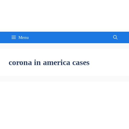
Skip
to
Sandeep Waghmore
content
Menu
corona in america cases