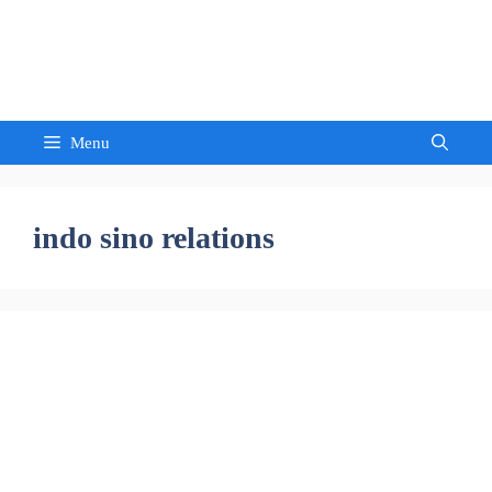
Skip
to
Sandeep Waghmore
content
Menu
indo sino relations