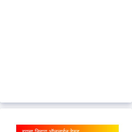
इयत्ता निहाय ऑनलाईन टेस्ट