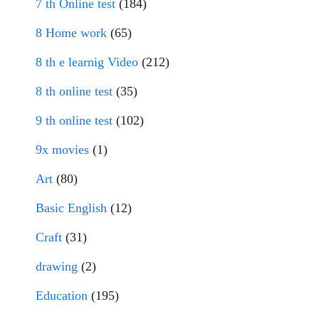
7 th Online test
(184)
8 Home work
(65)
8 th e learnig Video
(212)
8 th online test
(35)
9 th online test
(102)
9x movies
(1)
Art
(80)
Basic English
(12)
Craft
(31)
drawing
(2)
Education
(195)