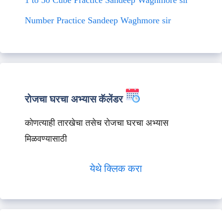
1 to 50 Cube Practice Sandeep Waghmore sir
Number Practice Sandeep Waghmore sir
रोजचा घरचा अभ्यास कॅलेंडर
कोणत्याही तारखेचा तसेच रोजचा घरचा अभ्यास
मिळवण्यासाठी
येथे क्लिक करा