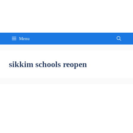
Skip
to
Sandeep Waghmore
content
Menu
sikkim schools reopen