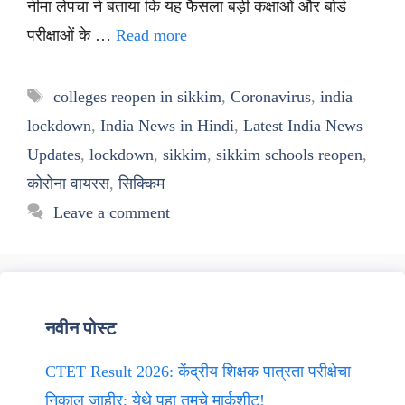
नीमा लेपचा ने बताया कि यह फैसला बड़ी कक्षाओं और बोर्ड
परीक्षाओं के …
Read more
Tags
colleges reopen in sikkim
,
Coronavirus
,
india
lockdown
,
India News in Hindi
,
Latest India News
Updates
,
lockdown
,
sikkim
,
sikkim schools reopen
,
कोरोना वायरस
,
सिक्किम
Leave a comment
नवीन पोस्ट
CTET Result 2026: केंद्रीय शिक्षक पात्रता परीक्षेचा
निकाल जाहीर; येथे पहा तुमचे मार्कशीट!