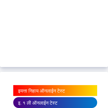
इयत्ता निहाय ऑनलाईन टेस्ट
इ. १ ली ऑनलाईन टेस्ट