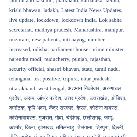
jammu and kashmir
,
jharkhand
,
karnataka
,
kerala
,
krishi bhawan
,
ladakh
,
Latest India News Updates
,
live update
,
lockdown
,
lockdown india
,
Lok sabha
secretariat
,
madhya pradesh
,
Maharashtra
,
manipur
,
mizoram
,
new patients
,
niti aayog
,
number
increased
,
odisha
,
parliament house
,
prime minister
narendra modi
,
puducherry
,
punjab
,
rajasthan
,
security official
,
shastri bhavan
,
state
,
tamil nadu
,
telangana
,
test positive
,
tripura
,
uttar pradesh
,
uttarakhand
,
west bengal
,
अंडमान निकोबार
,
अरुणाचल
प्रदेश
,
असम
,
आंध्र प्रदेश
,
उत्तर प्रदेश
,
उत्तराखंड
,
ओडिशा
,
कर्नाटक
,
कृषि भवन
,
केंद्र सरकार
,
केरल
,
कोरोना वायरस
,
कोरोनावायरस
,
गुजरात
,
गोवा
,
चंडीगढ़
,
छत्तीसगढ़
,
जम्मू-
कश्मीर
,
जिला
,
झारखंड
,
तमिलनाडु
,
तेलंगाना
,
त्रिपुरा
,
दिल्ली
,