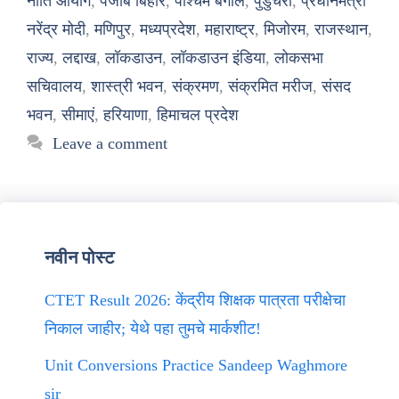
नीति आयोग
,
पंजाब बिहार
,
पश्चिम बंगाल
,
पुडुचेरी
,
प्रधानमंत्री
नरेंद्र मोदी
,
मणिपुर
,
मध्यप्रदेश
,
महाराष्ट्र
,
मिजोरम
,
राजस्थान
,
राज्य
,
लद्दाख
,
लॉकडाउन
,
लॉकडाउन इंडिया
,
लोकसभा
सचिवालय
,
शास्त्री भवन
,
संक्रमण
,
संक्रमित मरीज
,
संसद
भवन
,
सीमाएं
,
हरियाणा
,
हिमाचल प्रदेश
Leave a comment
नवीन पोस्ट
CTET Result 2026: केंद्रीय शिक्षक पात्रता परीक्षेचा
निकाल जाहीर; येथे पहा तुमचे मार्कशीट!
Unit Conversions Practice Sandeep Waghmore
sir